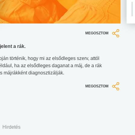
MEGOSZTOM
elent a rák.
án történik, hogy mi az elsődleges szerv, attól
éldául, ha az elsődleges daganat a máj, de a rák
is májrákként diagnosztizálják.
MEGOSZTOM
Hirdetés