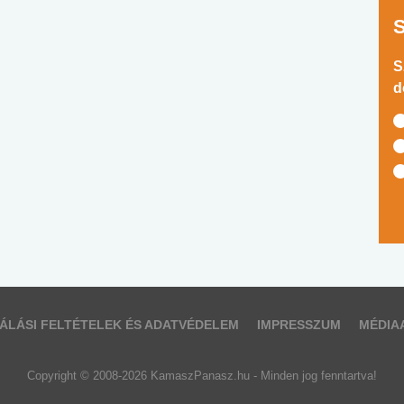
S
d
ÁLÁSI FELTÉTELEK ÉS ADATVÉDELEM
IMPRESSZUM
MÉDIA
Copyright © 2008-2026 KamaszPanasz.hu - Minden jog fenntartva!