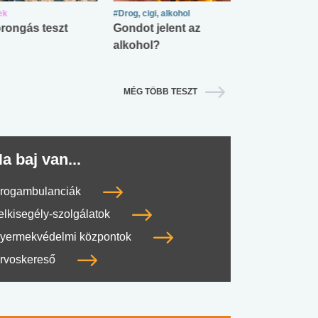
ek
#Drog, cigi, alkohol
#Zöldövezet
rongás teszt
Gondot jelent az
Mekkora az ö
alkohol?
lábnyomod?
MÉG TÖBB TESZT
a baj van...
rogambulanciák
elkisegély-szolgálatok
yermekvédelmi központok
rvoskereső