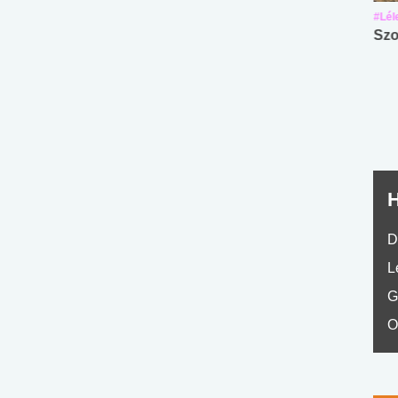
#Suli, munka
#Suli, munka
#Lél
Angol középfokú
Internet-függőség
Szo
nyelvvizsga teszt -
teszt
No.42
H
D
L
G
O