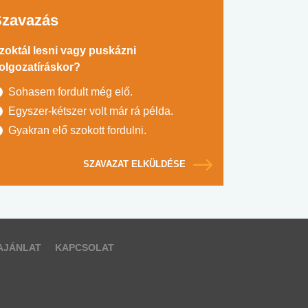
Szavazás
zoktál lesni vagy puskázni
olgozatíráskor?
Sohasem fordult még elő.
Egyszer-kétszer volt már rá példa.
Gyakran elő szokott fordulni.
SZAVAZAT ELKÜLDÉSE
AJÁNLAT
KAPCSOLAT