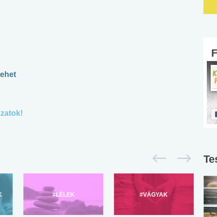
lehet
zatok!
Te
K
#LÉLEK
#VÁGYAK