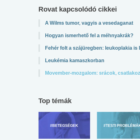
Rovat kapcsolódó cikkei
A Wilms tumor, vagyis a vesedaganat
Hogyan ismerhető fel a méhnyakrák?
Fehér folt a szájüregben: leukoplakia is 
Leukémia kamaszkorban
Movember-mozgalom: srácok, csatlakoz
Top témák
ZÜLŐKNEK
#BETEGSÉGEK
#TESTI PROBLÉMÁ