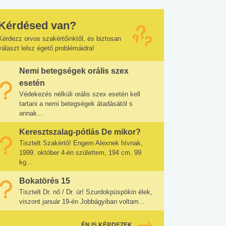
Kérdésed van?
Kérdezz orvos szakértőinktől, és biztosan
választ lelsz égető problémáidra!
Nemi betegségek orális szex
esetén
Védekezés nélküli orális szex esetén kell
tartani a nemi betegségek átadásától s
annak...
Keresztszalag-pótlás De mikor?
Tisztelt Szakértő! Engem Alexnek hívnak,
1999. október 4-én születtem, 194 cm, 99
kg...
Bokatörés 15
Tisztelt Dr. nő / Dr. úr! Szurdokpüspökin élek,
viszont január 19-én Jobbágyiban voltam...
ÉN IS KÉRDEZEK