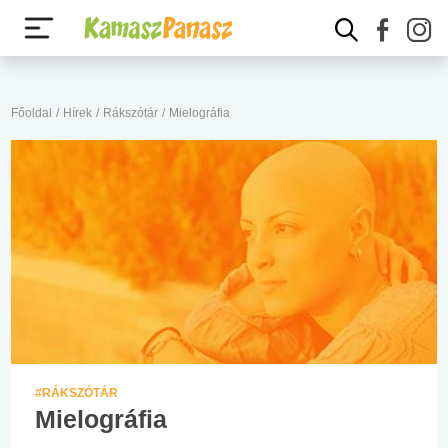
Főoldal
/
Hírek
/
Rákszótár
/
Mielográfia
#RÁKSZÓTÁR
Mielográfia