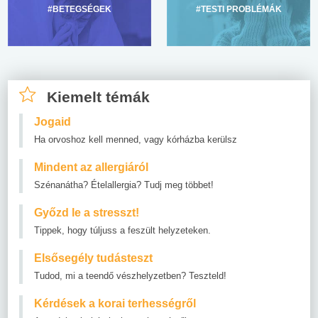
#BETEGSÉGEK
#TESTI PROBLÉMÁK
Kiemelt témák
Jogaid
Ha orvoshoz kell menned, vagy kórházba kerülsz
Mindent az allergiáról
Szénanátha? Ételallergia? Tudj meg többet!
Győzd le a stresszt!
Tippek, hogy túljuss a feszült helyzeteken.
Elsősegély tudásteszt
Tudod, mi a teendő vészhelyzetben? Teszteld!
Kérdések a korai terhességről