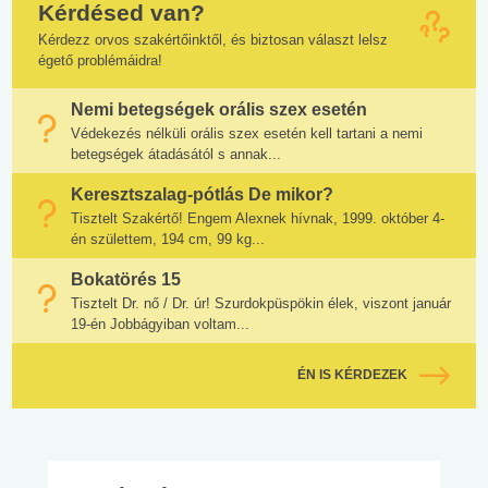
Kérdésed van?
Kérdezz orvos szakértőinktől, és biztosan választ lelsz
égető problémáidra!
Nemi betegségek orális szex esetén
Védekezés nélküli orális szex esetén kell tartani a nemi
betegségek átadásától s annak...
Keresztszalag-pótlás De mikor?
Tisztelt Szakértő! Engem Alexnek hívnak, 1999. október 4-
én születtem, 194 cm, 99 kg...
Bokatörés 15
Tisztelt Dr. nő / Dr. úr! Szurdokpüspökin élek, viszont január
19-én Jobbágyiban voltam...
ÉN IS KÉRDEZEK