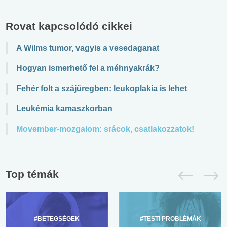
Rovat kapcsolódó cikkei
A Wilms tumor, vagyis a vesedaganat
Hogyan ismerhető fel a méhnyakrák?
Fehér folt a szájüregben: leukoplakia is lehet
Leukémia kamaszkorban
Movember-mozgalom: srácok, csatlakozzatok!
Top témák
#BETEGSÉGEK
#TESTI PROBLÉMÁK