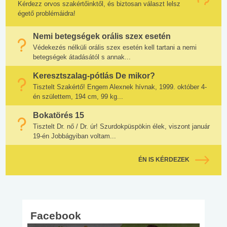
Kérdezz orvos szakértőinktől, és biztosan választ lelsz
égető problémáidra!
Nemi betegségek orális szex esetén
Védekezés nélküli orális szex esetén kell tartani a nemi
betegségek átadásától s annak...
Keresztszalag-pótlás De mikor?
Tisztelt Szakértő! Engem Alexnek hívnak, 1999. október 4-
én születtem, 194 cm, 99 kg...
Bokatörés 15
Tisztelt Dr. nő / Dr. úr! Szurdokpüspökin élek, viszont január
19-én Jobbágyiban voltam...
ÉN IS KÉRDEZEK
Facebook