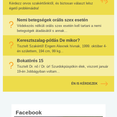
Kérdezz orvos szakértőinktől, és biztosan választ lelsz
égető problémáidra!
Nemi betegségek orális szex esetén
Védekezés nélküli orális szex esetén kell tartani a nemi
betegségek átadásától s annak...
Keresztszalag-pótlás De mikor?
Tisztelt Szakértő! Engem Alexnek hívnak, 1999. október 4-
én születtem, 194 cm, 99 kg...
Bokatörés 15
Tisztelt Dr. nő / Dr. úr! Szurdokpüspökin élek, viszont január
19-én Jobbágyiban voltam...
ÉN IS KÉRDEZEK
Facebook