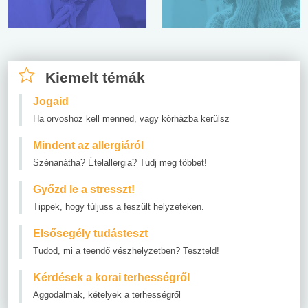
Kiemelt témák
Jogaid
Ha orvoshoz kell menned, vagy kórházba kerülsz
Mindent az allergiáról
Szénanátha? Ételallergia? Tudj meg többet!
Győzd le a stresszt!
Tippek, hogy túljuss a feszült helyzeteken.
Elsősegély tudásteszt
Tudod, mi a teendő vészhelyzetben? Teszteld!
Kérdések a korai terhességről
Aggodalmak, kételyek a terhességről