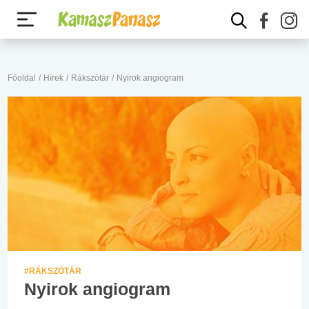
Főoldal
/
Hírek
/
Rákszótár
/
Nyirok angiogram
#RÁKSZÓTÁR
Nyirok angiogram