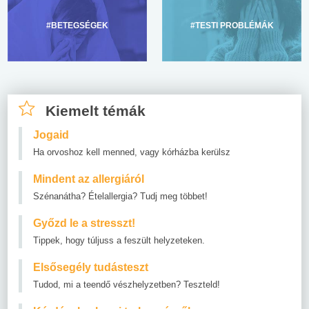
#BETEGSÉGEK
#TESTI PROBLÉMÁK
Kiemelt témák
Jogaid
Ha orvoshoz kell menned, vagy kórházba kerülsz
Mindent az allergiáról
Szénanátha? Ételallergia? Tudj meg többet!
Győzd le a stresszt!
Tippek, hogy túljuss a feszült helyzeteken.
Elsősegély tudásteszt
Tudod, mi a teendő vészhelyzetben? Teszteld!