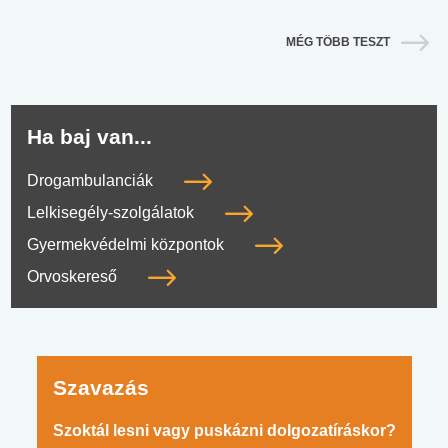
MÉG TÖBB TESZT
Ha baj van...
Drogambulanciák
Lelkisegély-szolgálatok
Gyermekvédelmi központok
Orvoskereső
Szavazás
Szoktál lesni vagy puskázni dolgozatíráskor?