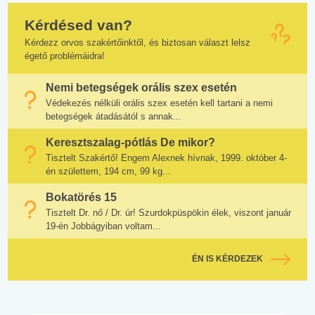
Kérdésed van?
Kérdezz orvos szakértőinktől, és biztosan választ lelsz
égető problémáidra!
Nemi betegségek orális szex esetén
Védekezés nélküli orális szex esetén kell tartani a nemi
betegségek átadásától s annak...
Keresztszalag-pótlás De mikor?
Tisztelt Szakértő! Engem Alexnek hívnak, 1999. október 4-
én születtem, 194 cm, 99 kg...
Bokatörés 15
Tisztelt Dr. nő / Dr. úr! Szurdokpüspökin élek, viszont január
19-én Jobbágyiban voltam...
ÉN IS KÉRDEZEK