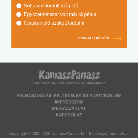
Sohasem fordult még elő.
Egyszer-kétszer volt már rá példa.
Gyakran elő szokott fordulni.
SZAVAZAT ELKÜLDÉSE
KAMASZOKRÓL, KAMASZOKTÓL, KAMASZOKNAK
FELHASZNÁLÁSI FELTÉTELEK ÉS ADATVÉDELEM
IMPRESSZUM
MÉDIAAJÁNLAT
KAPCSOLAT
Copyright © 2008-2026 KamaszPanasz.hu - Minden jog fenntartva!