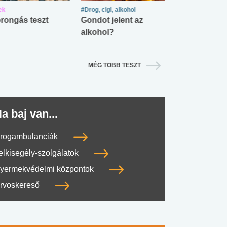
ek
#Drog, cigi, alkohol
#Zöldövezet
rongás teszt
Gondot jelent az
Mekkora az ö
alkohol?
lábnyomod?
MÉG TÖBB TESZT
a baj van...
rogambulanciák
elkisegély-szolgálatok
yermekvédelmi központok
rvoskereső