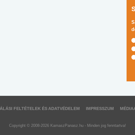
S
d
ÁLÁSI FELTÉTELEK ÉS ADATVÉDELEM
IMPRESSZUM
MÉDIA
Copyright © 2008-2026 KamaszPanasz.hu - Minden jog fenntartva!