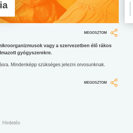
ia
MEGOSZTOM
t mikroorganizmusok vagy a szervezetben élő rákos
almazott gyógyszerekre.
lírásra. Mindenképp szükséges jelezni orvosunknak.
MEGOSZTOM
Hirdetés