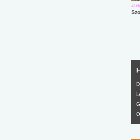
#Suli, munka
#Suli, munka
#Lél
Angol középfokú
Internet-függőség
Szo
nyelvvizsga teszt -
teszt
No.42
H
D
L
G
O