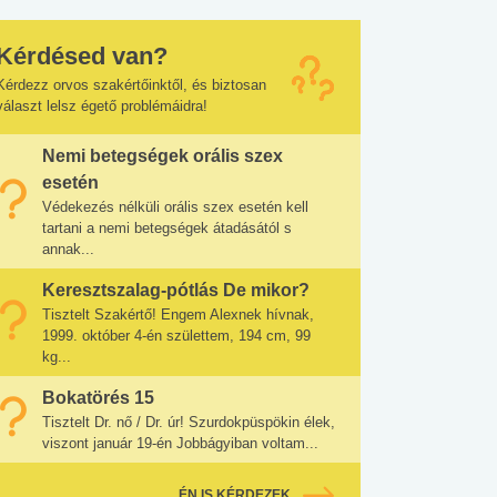
Kérdésed van?
Kérdezz orvos szakértőinktől, és biztosan
választ lelsz égető problémáidra!
Nemi betegségek orális szex
esetén
Védekezés nélküli orális szex esetén kell
tartani a nemi betegségek átadásától s
annak...
Keresztszalag-pótlás De mikor?
Tisztelt Szakértő! Engem Alexnek hívnak,
1999. október 4-én születtem, 194 cm, 99
kg...
Bokatörés 15
Tisztelt Dr. nő / Dr. úr! Szurdokpüspökin élek,
viszont január 19-én Jobbágyiban voltam...
ÉN IS KÉRDEZEK