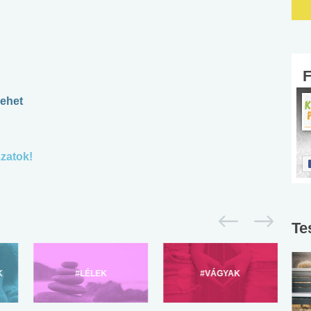
lehet
zatok!
Te
K
#LÉLEK
#VÁGYAK