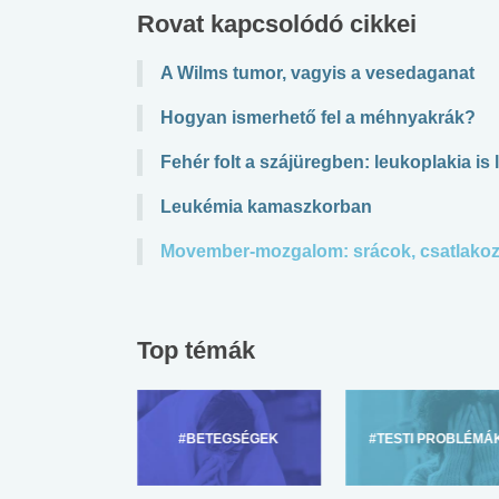
Rovat kapcsolódó cikkei
A Wilms tumor, vagyis a vesedaganat
Hogyan ismerhető fel a méhnyakrák?
Fehér folt a szájüregben: leukoplakia is 
Leukémia kamaszkorban
Movember-mozgalom: srácok, csatlakoz
Top témák
ZÜLŐKNEK
#BETEGSÉGEK
#TESTI PROBLÉMÁ