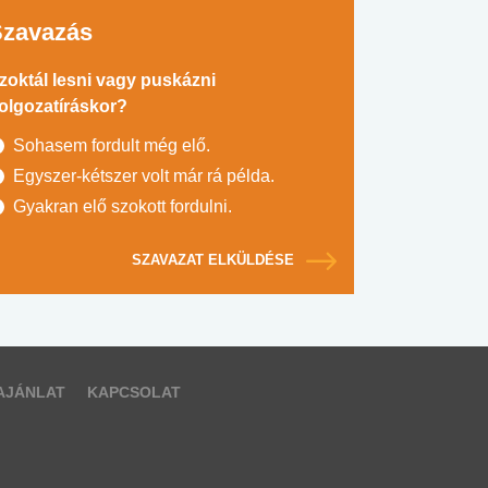
Szavazás
zoktál lesni vagy puskázni
olgozatíráskor?
Sohasem fordult még elő.
Egyszer-kétszer volt már rá példa.
Gyakran elő szokott fordulni.
SZAVAZAT ELKÜLDÉSE
AJÁNLAT
KAPCSOLAT