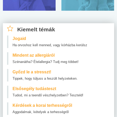
Kiemelt témák
Jogaid
Ha orvoshoz kell menned, vagy kórházba kerülsz
Mindent az allergiáról
Szénanátha? Ételallergia? Tudj meg többet!
Győzd le a stresszt!
Tippek, hogy túljuss a feszült helyzeteken.
Elsősegély tudásteszt
Tudod, mi a teendő vészhelyzetben? Teszteld!
Kérdések a korai terhességről
Aggodalmak, kételyek a terhességről