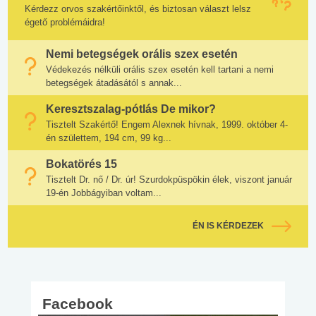
Kérdezz orvos szakértőinktől, és biztosan választ lelsz
égető problémáidra!
Nemi betegségek orális szex esetén
Védekezés nélküli orális szex esetén kell tartani a nemi
betegségek átadásától s annak...
Keresztszalag-pótlás De mikor?
Tisztelt Szakértő! Engem Alexnek hívnak, 1999. október 4-
én születtem, 194 cm, 99 kg...
Bokatörés 15
Tisztelt Dr. nő / Dr. úr! Szurdokpüspökin élek, viszont január
19-én Jobbágyiban voltam...
ÉN IS KÉRDEZEK
Facebook