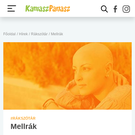
Főoldal
/
Hírek
/
Rákszótár
/
Mellrák
#RÁKSZÓTÁR
Mellrák