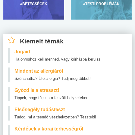
#BETEGSÉGEK
#TESTI PROBLÉMÁK
Kiemelt témák
Jogaid
Ha orvoshoz kell menned, vagy kórházba kerülsz
Mindent az allergiáról
Szénanátha? Ételallergia? Tudj meg többet!
Győzd le a stresszt!
Tippek, hogy túljuss a feszült helyzeteken.
Elsősegély tudásteszt
Tudod, mi a teendő vészhelyzetben? Teszteld!
Kérdések a korai terhességről