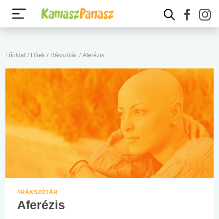
Főoldal
/
Hírek
/
Rákszótár
/
Aferézis
#RÁKSZÓTÁR
Aferézis