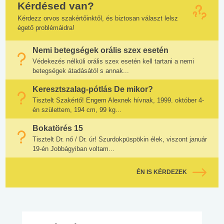
Kérdésed van?
Kérdezz orvos szakértőinktől, és biztosan választ lelsz
égető problémáidra!
Nemi betegségek orális szex esetén
Védekezés nélküli orális szex esetén kell tartani a nemi
betegségek átadásától s annak...
Keresztszalag-pótlás De mikor?
Tisztelt Szakértő! Engem Alexnek hívnak, 1999. október 4-
én születtem, 194 cm, 99 kg...
Bokatörés 15
Tisztelt Dr. nő / Dr. úr! Szurdokpüspökin élek, viszont január
19-én Jobbágyiban voltam...
ÉN IS KÉRDEZEK