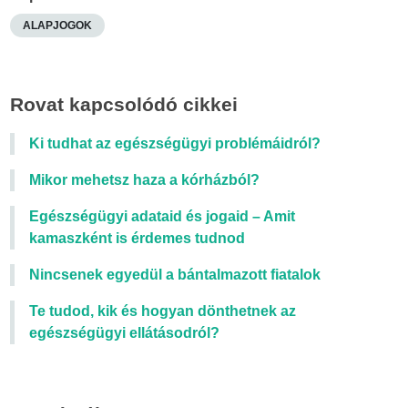
ALAPJOGOK
Rovat kapcsolódó cikkei
Ki tudhat az egészségügyi problémáidról?
Mikor mehetsz haza a kórházból?
Egészségügyi adataid és jogaid – Amit
kamaszként is érdemes tudnod
Nincsenek egyedül a bántalmazott fiatalok
Te tudod, kik és hogyan dönthetnek az
egészségügyi ellátásodról?