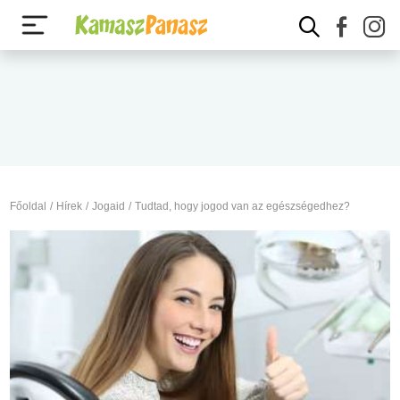
Főoldal
/
Hírek
/
Jogaid
/
Tudtad, hogy jogod van az egészségedhez?