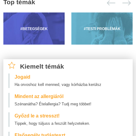
Top témák
#BETEGSÉGEK
#TESTI PROBLÉMÁK
Kiemelt témák
Jogaid
Ha orvoshoz kell menned, vagy kórházba kerülsz
Mindent az allergiáról
Szénanátha? Ételallergia? Tudj meg többet!
Győzd le a stresszt!
Tippek, hogy túljuss a feszült helyzeteken.
Elsősegély tudásteszt