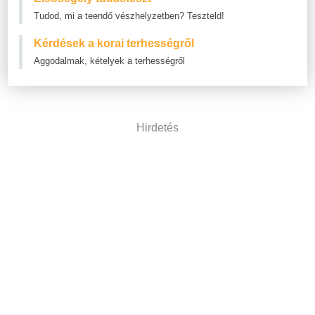
Tudod, mi a teendő vészhelyzetben? Teszteld!
Kérdések a korai terhességről
Aggodalmak, kételyek a terhességről
Hirdetés