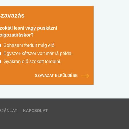
Szavazás
zoktál lesni vagy puskázni
olgozatíráskor?
Sohasem fordult még elő.
Egyszer-kétszer volt már rá példa.
Gyakran elő szokott fordulni.
SZAVAZAT ELKÜLDÉSE
AJÁNLAT
KAPCSOLAT