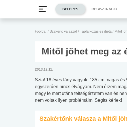
BELÉPÉS
REGISZTRÁCIÓ
Főoldal
/
Szakértő válaszol
/
Táplálkozás és diéta
/
Mitől j
Mitől jöhet meg az
2013.12.11.
Szia! 18 éves lány vagyok, 185 cm magas és 5
egyszerűen nincs étvágyam. Nem érzem magam
megy le mert utána teltségérzetem van és nem
nem voltak ilyen problémáim. Segíts kérlek!
Szakértőnk válasza a Mitől j