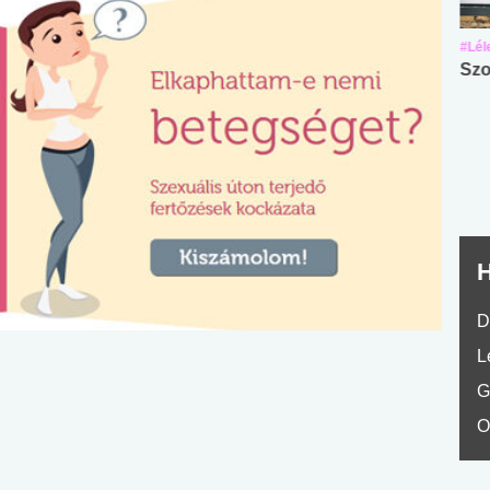
#Suli, munka
#Suli, munka
#Lél
Angol középfokú
Internet-függőség
Szo
nyelvvizsga teszt -
teszt
No.42
H
D
L
G
O