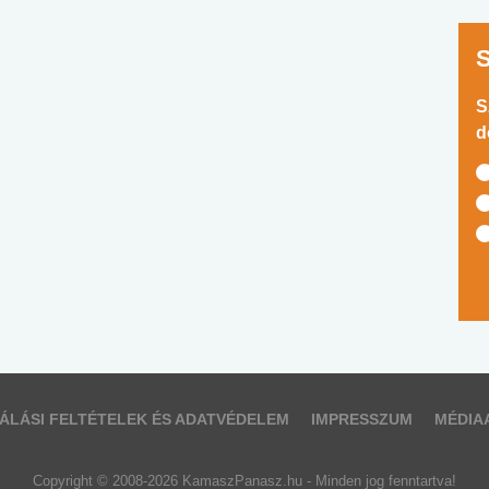
S
d
ÁLÁSI FELTÉTELEK ÉS ADATVÉDELEM
IMPRESSZUM
MÉDIA
Copyright © 2008-2026 KamaszPanasz.hu - Minden jog fenntartva!