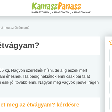
KAMASZOKRÓL, KAMASZOKTÓL, KAMASZOKNAK
öhet meg az étvágyam?
 étvágyam?
5 kg. Nagyon szeretnék hízni, de alig eszek mert
 éhesnek. Ha pedig nekiállok enni csak pár falat
 esik jól tovább enni. Nagyon meg vagyok ijedve, régen
öhet meg az étvágyam? kérdésre