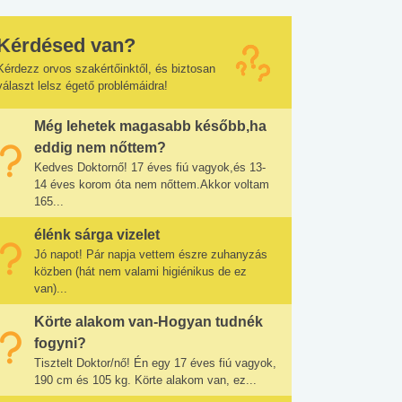
Kérdésed van?
Kérdezz orvos szakértőinktől, és biztosan
választ lelsz égető problémáidra!
Még lehetek magasabb később,ha
eddig nem nőttem?
Kedves Doktornő! 17 éves fiú vagyok,és 13-
14 éves korom óta nem nőttem.Akkor voltam
165...
élénk sárga vizelet
Jó napot! Pár napja vettem észre zuhanyzás
közben (hát nem valami higiénikus de ez
van)...
Körte alakom van-Hogyan tudnék
fogyni?
Tisztelt Doktor/nő! Én egy 17 éves fiú vagyok,
190 cm és 105 kg. Körte alakom van, ez...