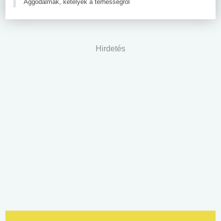
Aggodalmak, kételyek a terhességről
Hirdetés