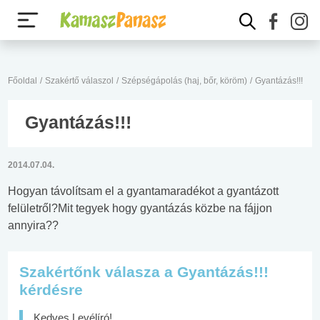
Főoldal
/
Szakértő válaszol
/
Szépségápolás (haj, bőr, köröm)
/
Gyantázás!!!
Gyantázás!!!
2014.07.04.
Hogyan távolítsam el a gyantamaradékot a gyantázott
felületről?Mit tegyek hogy gyantázás közbe na fájjon
annyira??
Szakértőnk válasza a Gyantázás!!!
kérdésre
Kedves Levélíró!