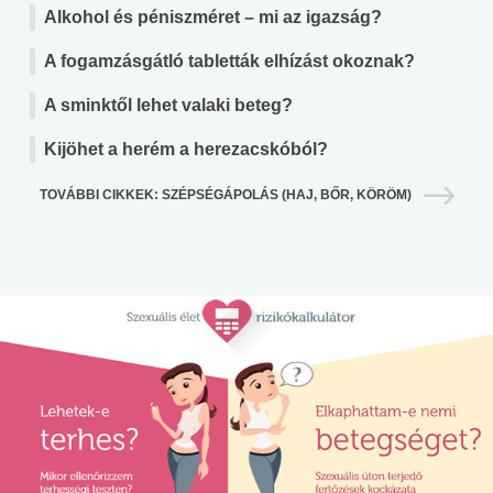
Alkohol és péniszméret – mi az igazság?
A fogamzásgátló tabletták elhízást okoznak?
A sminktől lehet valaki beteg?
Kijöhet a herém a herezacskóból?
TOVÁBBI CIKKEK: SZÉPSÉGÁPOLÁS (HAJ, BŐR, KÖRÖM)