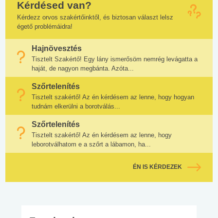
Kérdésed van?
Kérdezz orvos szakértőinktől, és biztosan választ lelsz
égető problémáidra!
Hajnövesztés
Tisztelt Szakértő! Egy lány ismerősöm nemrég levágatta a
haját, de nagyon megbánta. Azóta...
Szőrtelenítés
Tisztelt szakértő! Az én kérdésem az lenne, hogy hogyan
tudnám elkerülni a borotválás...
Szőrtelenítés
Tisztelt szakértő! Az én kérdésem az lenne, hogy
leborotválhatom e a szőrt a lábamon, ha...
ÉN IS KÉRDEZEK