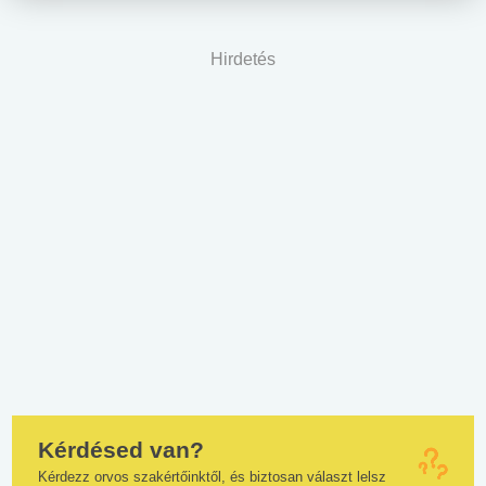
Hirdetés
Kérdésed van?
Kérdezz orvos szakértőinktől, és biztosan választ lelsz