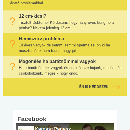
égető problémáidra!
12 cm-kicsi?
Tisztelt Doktornő! Kérdésem, hogy hány éves korig nő a
pénisz? Nekem jelenleg 12 cm...
Nemiszerv probléma
14 éves vagyok de semmi semmi sperma se jön ki ha
maszturbálok nem tudom hogy jól...
Magömlés ha barátnőmmel vagyok
Ha a barátnőmmel vagyok és csak össze bújunk, megölel és
csókolódzunk, megesik hogy ondó...
ÉN IS KÉRDEZEK
Facebook