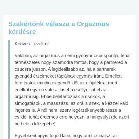
Szakértőnk válasza a Orgazmus
kérdésre
Kedves Levélíró!
Valóban, az orgazmus a nemi gyönyör csúcspontja, tehát
természetes hogy számodra fontos, hogy a partnered a
csúcsra jusson. A legideálisabb az, ha a partnerek
gyengéd érzelmeket táplálnak egymás iránt. Emellett
fordítsatok mindig elegendő időt az előjátékra, mert
enélkül egy nő sokkal kisebb eséllyel jut el az
orgazmusig. Ebbe beletartoznak a csókok, a
simogatások, a masszázs, az orális szex, a kézzel való
ingerlés is. A női nemi szerv legérzékenyebb része a
csikló, tehát érdemes erre helyezni a hangsúlyt (de azért
ne bele a közepébe).
Egyébként úgyis fogod látni, hogy amit csinálsz, az