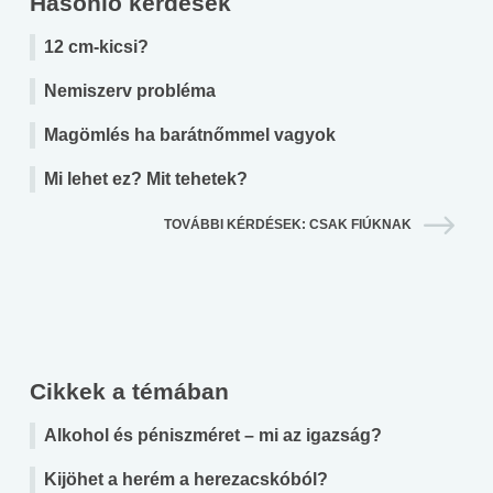
Hasonló kérdések
12 cm-kicsi?
Nemiszerv probléma
Magömlés ha barátnőmmel vagyok
Mi lehet ez? Mit tehetek?
TOVÁBBI KÉRDÉSEK: CSAK FIÚKNAK
Cikkek a témában
Alkohol és péniszméret – mi az igazság?
Kijöhet a herém a herezacskóból?