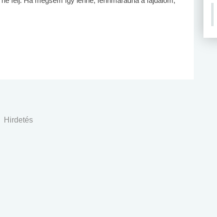
ni, ne félj. Ha mégsem így lenne, fennmaradna a fájdalom,
Hirdetés