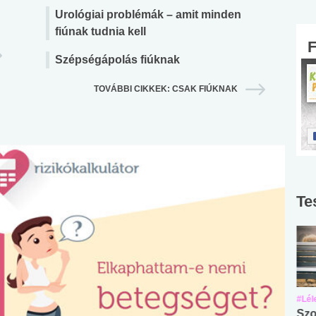
Urológiai problémák – amit minden
fiúnak tudnia kell
Szépségápolás fiúknak
TOVÁBBI CIKKEK: CSAK FIÚKNAK
Te
#Suli, munka
#Suli, munka
#Lél
Angol középfokú
Internet-függőség
Szo