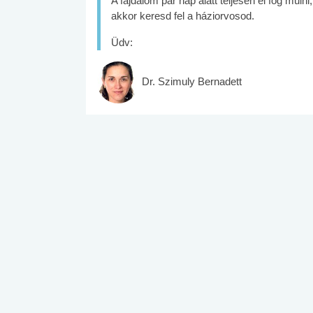
A fájdalom pár nap alatt teljesen el fog múl
akkor keresd fel a háziorvosod.
Üdv:
Dr. Szimuly Bernadett