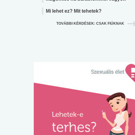
Mi lehet ez? Mit tehetek?
TOVÁBBI KÉRDÉSEK: CSAK FIÚKNAK
 alkohol
#Zöldövezet
#Betegségek
lent az
Mekkora az ökológiai
Elsősegély