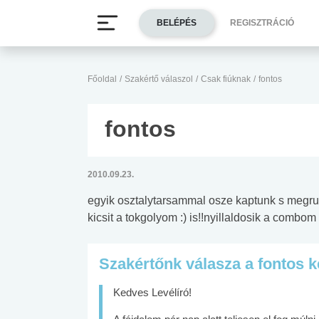
BELÉPÉS
REGISZTRÁCIÓ
Főoldal
/
Szakértő válaszol
/
Csak fiúknak
/
fontos
fontos
2010.09.23.
egyik osztalytarsammal osze kaptunk s megru
kicsit a tokgolyom :) is!!nyillaldosik a combom
Szakértőnk válasza a fontos 
Kedves Levélíró!