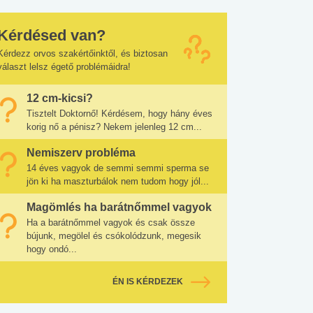
Kérdésed van?
Kérdezz orvos szakértőinktől, és biztosan
választ lelsz égető problémáidra!
12 cm-kicsi?
Tisztelt Doktornő! Kérdésem, hogy hány éves
korig nő a pénisz? Nekem jelenleg 12 cm...
Nemiszerv probléma
14 éves vagyok de semmi semmi sperma se
jön ki ha maszturbálok nem tudom hogy jól...
Magömlés ha barátnőmmel vagyok
Ha a barátnőmmel vagyok és csak össze
bújunk, megölel és csókolódzunk, megesik
hogy ondó...
ÉN IS KÉRDEZEK