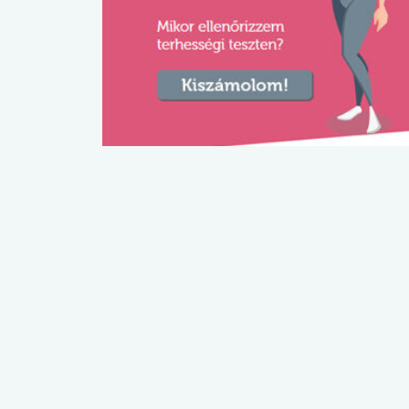
lábnyomod?
tudásteszt