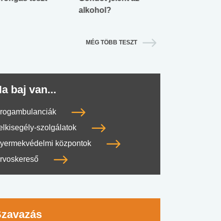
alkohol?
lábnyomod?
MÉG TÖBB TESZT
a baj van...
rogambulanciák
elkisegély-szolgálatok
yermekvédelmi központok
rvoskereső
Szavazás