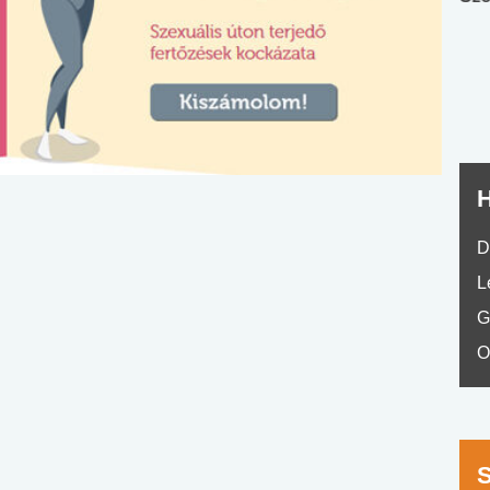
nyelvvizsga teszt -
teszt
No.42
H
D
L
G
O