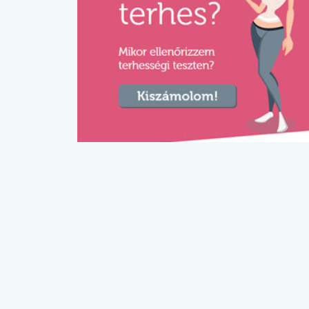
lábnyomod?
tudásteszt