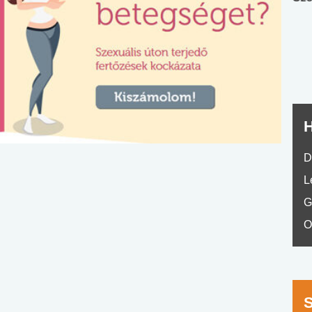
nyelvvizsga teszt -
teszt
No.42
H
D
L
G
O