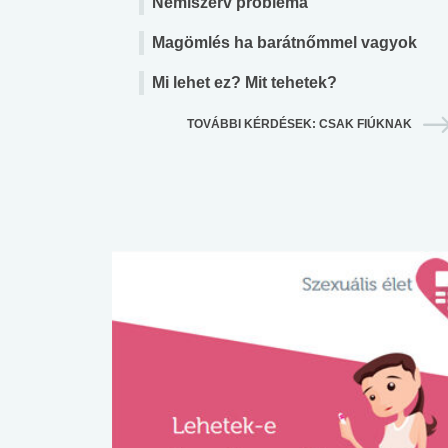
Nemiszerv probléma
Magömlés ha barátnőmmel vagyok
Mi lehet ez? Mit tehetek?
TOVÁBBI KÉRDÉSEK: CSAK FIÚKNAK
 alkohol
#Zöldövezet
#Betegségek
lent az
Mekkora az ökológiai
Elsősegély