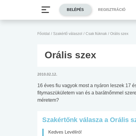
BELÉPÉS
REGISZTRÁCIÓ
Főoldal
/
Szakértő válaszol
/
Csak fiúknak
/
Orális szex
Orális szex
2010.02.12.
16 éves fiu vagyok most a nyáron leszek 17 
fitymaszükületem van és a barátnőmmel szere
méretem?
Szakértőnk válasza a Orális s
Kedves Levélíró!