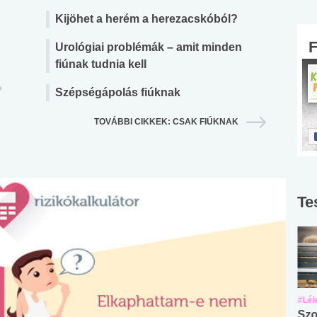
Kijöhet a herém a herezacskóból?
Urológiai problémák – amit minden
fiúnak tudnia kell
Szépségápolás fiúknak
TOVÁBBI CIKKEK: CSAK FIÚKNAK
Te
#Suli, munka
#Suli, munka
#Lél
Angol középfokú
Internet-függőség
Szo