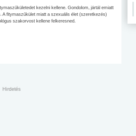
tymaszűkületedet kezelni kellene. Gondolom, jártál emiatt
 A fitymaszűkület miatt a szexuális élet (szeretkezés)
ológus szakorvost kellene felkeresned.
Hirdetés