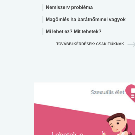
Nemiszerv probléma
Magömlés ha barátnőmmel vagyok
Mi lehet ez? Mit tehetek?
TOVÁBBI KÉRDÉSEK: CSAK FIÚKNAK
 alkohol
#Zöldövezet
#Betegségek
lent az
Mekkora az ökológiai
Elsősegély