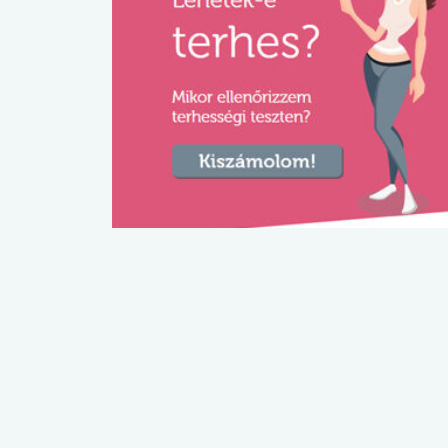
lábnyomod?
tudásteszt