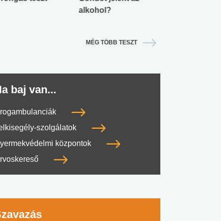
alkohol?
lábnyomod?
MÉG TÖBB TESZT
a baj van...
rogambulanciák
elkisegély-szolgálatok
yermekvédelmi központok
rvoskereső
Szavazás