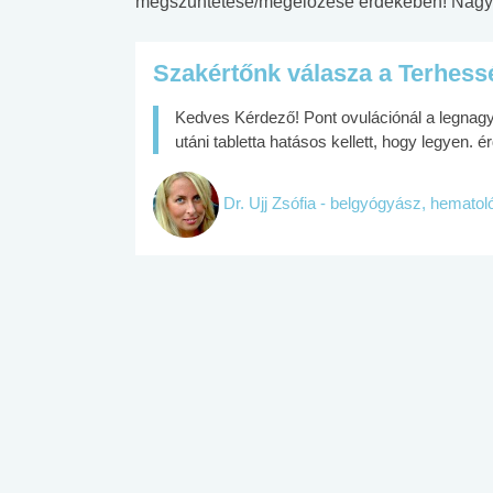
megszűntetése/megelőzése érdekében! Nag
Szakértőnk válasza a Terhess
Kedves Kérdező! Pont ovulációnál a legnagy
utáni tabletta hatásos kellett, hogy legyen
Dr. Ujj Zsófia - belgyógyász, hemato