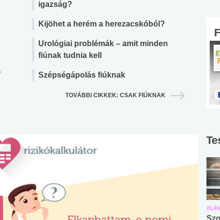
igazság?
Kijöhet a herém a herezacskóból?
Urológiai problémák – amit minden
fiúnak tudnia kell
Szépségápolás fiúknak
TOVÁBBI CIKKEK: CSAK FIÚKNAK
Te
#Suli, munka
#Suli, munka
#Lél
Angol középfokú
Internet-függőség
Szo