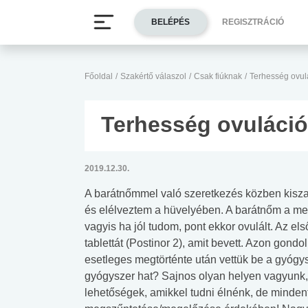
BELÉPÉS
REGISZTRÁCIÓ
Főoldal
/
Szakértő válaszol
/
Csak fiúknak
/
Terhesség ovul
Terhesség ovuláci
2019.12.30.
A barátnőmmel való szeretkezés közben kisza
és elélveztem a hüvelyében. A barátnőm a mens
vagyis ha jól tudom, pont ekkor ovulált. Az e
tablettát (Postinor 2), amit bevett. Azon gon
esetleges megtörténte után vettük be a gyógys
gyógyszer hat? Sajnos olyan helyen vagyunk, 
lehetőségek, amikkel tudni élnénk, de minden