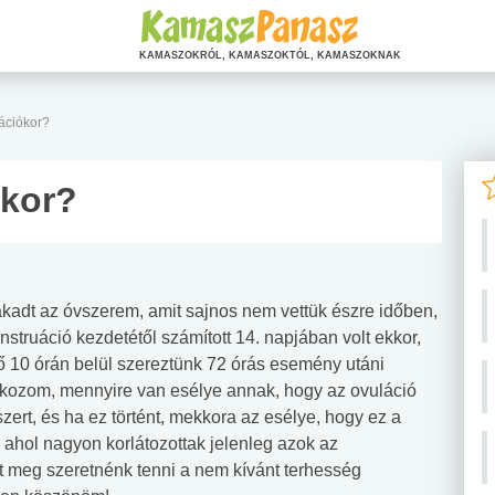
KAMASZOKRÓL, KAMASZOKTÓL, KAMASZOKNAK
ációkor?
ókor?
kadt az óvszerem, amit sajnos nem vettük észre időben,
truáció kezdetétől számított 14. napjában volt ekkor,
lső 10 órán belül szereztünk 72 órás esemény utáni
dolkozom, mennyire van esélye annak, hogy az ovuláció
zert, és ha ez történt, mekkora az esélye, hogy ez a
ahol nagyon korlátozottak jelenleg azok az
t meg szeretnénk tenni a nem kívánt terhesség