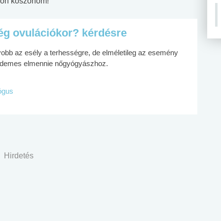
yon köszönöm!
ég ovulációkor? kérdésre
obb az esély a terhességre, de elméletileg az esemény
. érdemes elmennie nőgyógyászhoz.
lógus
Hirdetés