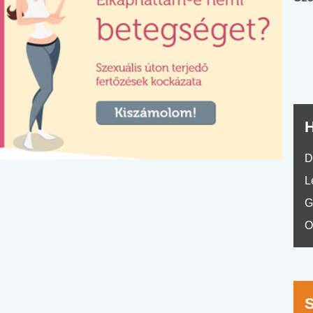
nyelvvizsga teszt -
teszt
No.42
H
D
L
G
O