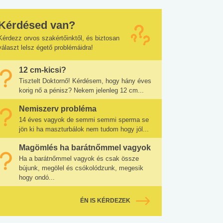
Kérdésed van?
Kérdezz orvos szakértőinktől, és biztosan
választ lelsz égető problémáidra!
12 cm-kicsi?
Tisztelt Doktornő! Kérdésem, hogy hány éves
korig nő a pénisz? Nekem jelenleg 12 cm...
Nemiszerv probléma
14 éves vagyok de semmi semmi sperma se
jön ki ha maszturbálok nem tudom hogy jól...
Magömlés ha barátnőmmel vagyok
Ha a barátnőmmel vagyok és csak össze
bújunk, megölel és csókolódzunk, megesik
hogy ondó...
ÉN IS KÉRDEZEK