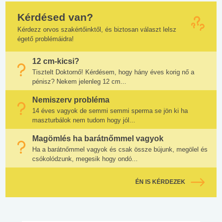
Kérdésed van?
Kérdezz orvos szakértőinktől, és biztosan választ lelsz
égető problémáidra!
12 cm-kicsi?
Tisztelt Doktornő! Kérdésem, hogy hány éves korig nő a
pénisz? Nekem jelenleg 12 cm...
Nemiszerv probléma
14 éves vagyok de semmi semmi sperma se jön ki ha
maszturbálok nem tudom hogy jól...
Magömlés ha barátnőmmel vagyok
Ha a barátnőmmel vagyok és csak össze bújunk, megölel és
csókolódzunk, megesik hogy ondó...
ÉN IS KÉRDEZEK