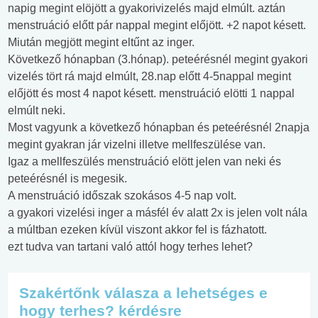
napig megint elöjött a gyakorivizelés majd elmúlt. aztán
menstruáció előtt pár nappal megint előjött. +2 napot késett.
Miután megjött megint eltűnt az inger.
Következő hónapban (3.hónap). peteérésnél megint gyakori
vizelés tört rá majd elmúlt, 28.nap előtt 4-5nappal megint
előjött és most 4 napot késett. menstruáció elötti 1 nappal
elmúlt neki.
Most vagyunk a következő hónapban és peteérésnél 2napja
megint gyakran jár vizelni illetve mellfeszülése van.
Igaz a mellfeszülés menstruáció elött jelen van neki és
peteérésnél is megesik.
A menstruáció időszak szokásos 4-5 nap volt.
a gyakori vizelési inger a másfél év alatt 2x is jelen volt nála
a múltban ezeken kívül viszont akkor fel is fázhatott.
ezt tudva van tartani való attól hogy terhes lehet?
Szakértőnk válasza a lehetséges e
hogy terhes? kérdésre