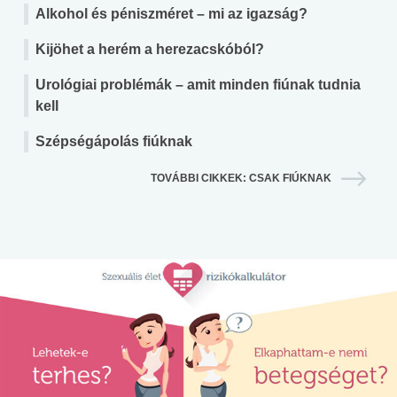
Alkohol és péniszméret – mi az igazság?
Kijöhet a herém a herezacskóból?
Urológiai problémák – amit minden fiúnak tudnia
kell
Szépségápolás fiúknak
TOVÁBBI CIKKEK: CSAK FIÚKNAK