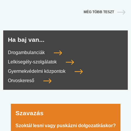
MÉG TÖBB TESZT
Ha baj van...
Drogambulanciák
Lelkisegély-szolgálatok
Gyermekvédelmi központok
Orvoskereső
Szavazás
Szoktál lesni vagy puskázni dolgozatíráskor?