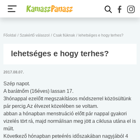
Főoldal
/
Szakértő válaszol
/
Csak fiúknak
/
lehetséges e hogy terhes?
lehetséges e hogy terhes?
2017.08.07.
Szép napot.
A barátnőm (16éves) lassan 17.
3hónappal ezelőtt megszakításos módszerrel közösültünk
pár percig.Az élvezet közelében se voltam.
abban a hónapban menstruáció előtt pár nappal gyakori
vizelés tört rá, majd normálisan meg jött a ciklusa utána el is
múlt.
Következő hónapban peteérés időszakában nagyjából 4