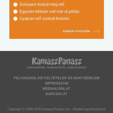
Sohasem fordult még elő.
Egyszer-kétszer volt már rá példa.
Gyakran elő szokott fordulni.
SZAVAZAT ELKÜLDÉSE
KAMASZOKRÓL, KAMASZOKTÓL, KAMASZOKNAK
FELHASZNÁLÁSI FELTÉTELEK ÉS ADATVÉDELEM
IMPRESSZUM
MÉDIAAJÁNLAT
KAPCSOLAT
Copyright © 2008-2026 KamaszPanasz.hu - Minden jog fenntartva!