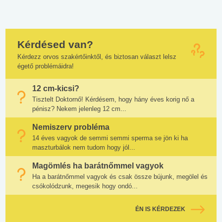
Kérdésed van?
Kérdezz orvos szakértőinktől, és biztosan választ lelsz
égető problémáidra!
12 cm-kicsi?
Tisztelt Doktornő! Kérdésem, hogy hány éves korig nő a
pénisz? Nekem jelenleg 12 cm...
Nemiszerv probléma
14 éves vagyok de semmi semmi sperma se jön ki ha
maszturbálok nem tudom hogy jól...
Magömlés ha barátnőmmel vagyok
Ha a barátnőmmel vagyok és csak össze bújunk, megölel és
csókolódzunk, megesik hogy ondó...
ÉN IS KÉRDEZEK