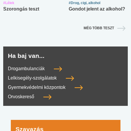
#Lélek
#Drog, cigi, alkohol
Szorongás teszt
Gondot jelent az alkohol?
MÉG TÖBB TESZT
Ha baj van...
Drogambulanciák
Lelkisegély-szolgálatok
Gyermekvédelmi központok
Orvoskereső
Szavazás