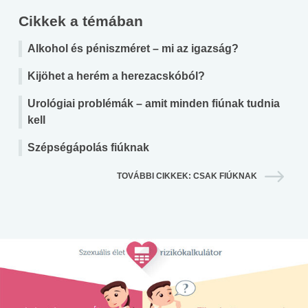
Cikkek a témában
Alkohol és péniszméret – mi az igazság?
Kijöhet a herém a herezacskóból?
Urológiai problémák – amit minden fiúnak tudnia
kell
Szépségápolás fiúknak
TOVÁBBI CIKKEK: CSAK FIÚKNAK