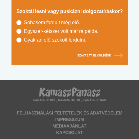
Szoktál lesni vagy puskázni dolgozatíráskor?
Sohasem fordult még elő.
Egyszer-kétszer volt már rá példa.
Gyakran elő szokott fordulni.
SZAVAZAT ELKÜLDÉSE
KAMASZOKRÓL, KAMASZOKTÓL, KAMASZOKNAK
FELHASZNÁLÁSI FELTÉTELEK ÉS ADATVÉDELEM
IMPRESSZUM
MÉDIAAJÁNLAT
KAPCSOLAT