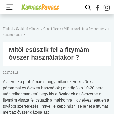
Főoldal
/
Szakértő válaszol
/
Csak fiúknak
/
Mitől csúszik fel a fitymám óvszer
használatakor ?
Mitől csúszik fel a fitymám
óvszer használatakor ?
2017.04.18.
Az lenne a problémám , hogy mikor szeretkezünk a
párommal és óvszert használok ( mindig ) kb 10-20 perc
után mikor már került egy kis előváladék az óvszerbe a
fitymám vissza fel csúszik a makkomra , így élvezhetetlen a
további szeretkezés , mivel lejkebb húzni se lehet a fitymát
mert az óvszer gátolja azt .