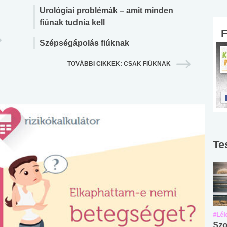
Urológiai problémák – amit minden
fiúnak tudnia kell
Szépségápolás fiúknak
TOVÁBBI CIKKEK: CSAK FIÚKNAK
Te
#Suli, munka
#Suli, munka
#Lél
Angol középfokú
Internet-függőség
Szo