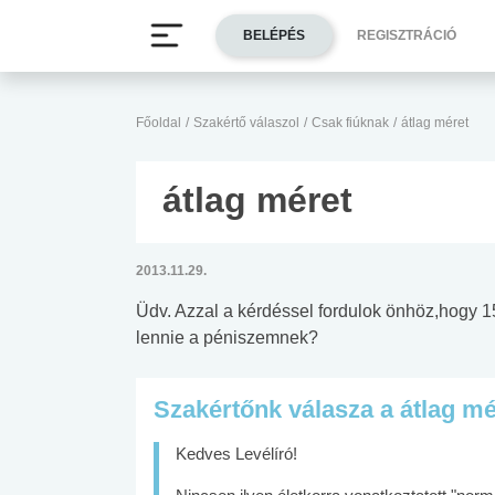
BELÉPÉS
REGISZTRÁCIÓ
Főoldal
/
Szakértő válaszol
/
Csak fiúknak
/
átlag méret
átlag méret
2013.11.29.
Üdv. Azzal a kérdéssel fordulok önhöz,hogy 
lennie a péniszemnek?
Szakértőnk válasza a átlag mé
Kedves Levélíró!