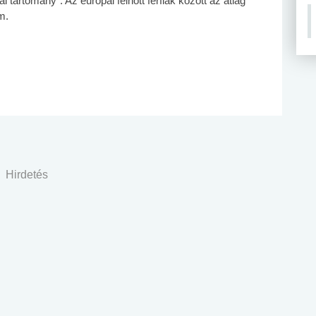
l tartomány". Az európai felnőtt férfiak között az átlag
m.
Hirdetés