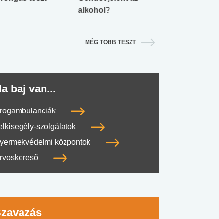
alkohol?
lábnyomod?
MÉG TÖBB TESZT
a baj van...
rogambulanciák
elkisegély-szolgálatok
yermekvédelmi központok
rvoskereső
Szavazás