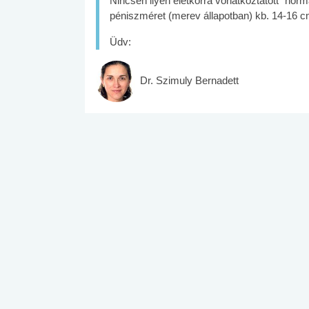
Nincsen ilyen életkorra vonatkoztatott "normá
péniszméret (merev állapotban) kb. 14-16 c
Üdv:
Dr. Szimuly Bernadett