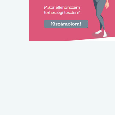
lábnyomod?
tudásteszt