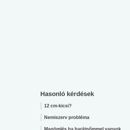
Hasonló kérdések
12 cm-kicsi?
Nemiszerv probléma
Magömlés ha barátnőmmel vagyok