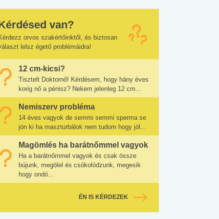
Kérdésed van?
Kérdezz orvos szakértőinktől, és biztosan
választ lelsz égető problémáidra!
12 cm-kicsi?
Tisztelt Doktornő! Kérdésem, hogy hány éves
korig nő a pénisz? Nekem jelenleg 12 cm...
Nemiszerv probléma
14 éves vagyok de semmi semmi sperma se
jön ki ha maszturbálok nem tudom hogy jól...
Magömlés ha barátnőmmel vagyok
Ha a barátnőmmel vagyok és csak össze
bújunk, megölel és csókolódzunk, megesik
hogy ondó...
ÉN IS KÉRDEZEK