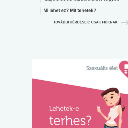
Mi lehet ez? Mit tehetek?
TOVÁBBI KÉRDÉSEK: CSAK FIÚKNAK
 alkohol
#Zöldövezet
#Betegségek
lent az
Mekkora az ökológiai
Elsősegély