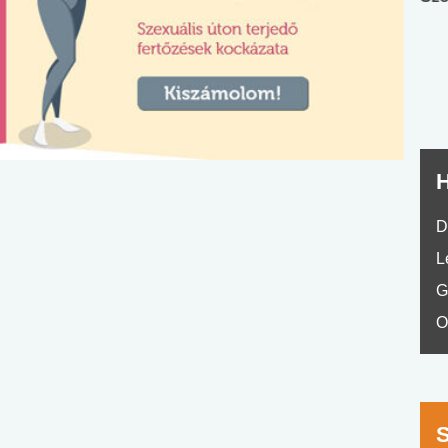
nyelvvizsga teszt -
teszt
No.42
H
D
L
G
O