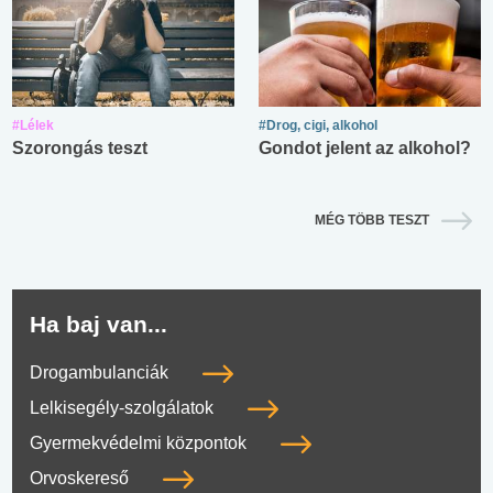
#Lélek
#Drog, cigi, alkohol
Szorongás teszt
Gondot jelent az alkohol?
MÉG TÖBB TESZT
Ha baj van...
Drogambulanciák
Lelkisegély-szolgálatok
Gyermekvédelmi központok
Orvoskereső