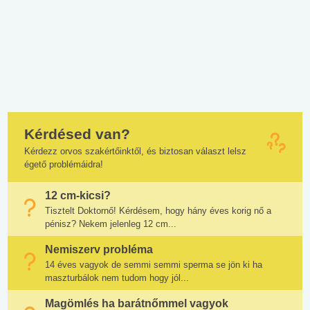
Kérdésed van?
Kérdezz orvos szakértőinktől, és biztosan választ lelsz
égető problémáidra!
12 cm-kicsi?
Tisztelt Doktornő! Kérdésem, hogy hány éves korig nő a
pénisz? Nekem jelenleg 12 cm...
Nemiszerv probléma
14 éves vagyok de semmi semmi sperma se jön ki ha
maszturbálok nem tudom hogy jól...
Magömlés ha barátnőmmel vagyok