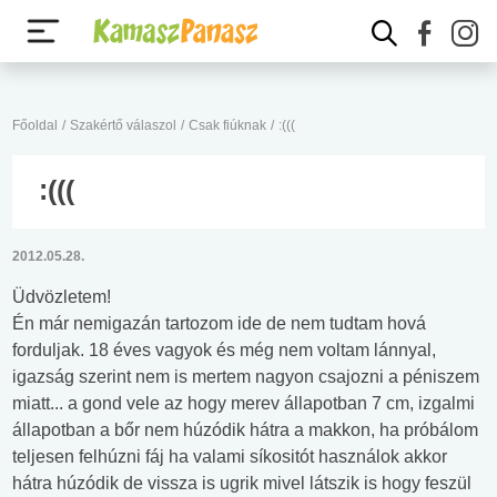
Főoldal
/
Szakértő válaszol
/
Csak fiúknak
/
:(((
:(((
2012.05.28.
Üdvözletem!
Én már nemigazán tartozom ide de nem tudtam hová
forduljak. 18 éves vagyok és még nem voltam lánnyal,
igazság szerint nem is mertem nagyon csajozni a péniszem
miatt... a gond vele az hogy merev állapotban 7 cm, izgalmi
állapotban a bőr nem húzódik hátra a makkon, ha próbálom
teljesen felhúzni fáj ha valami síkositót használok akkor
hátra húzódik de vissza is ugrik mivel látszik is hogy feszül