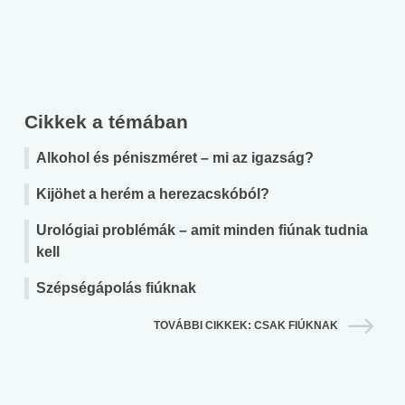
Cikkek a témában
Alkohol és péniszméret – mi az igazság?
Kijöhet a herém a herezacskóból?
Urológiai problémák – amit minden fiúnak tudnia
kell
Szépségápolás fiúknak
TOVÁBBI CIKKEK: CSAK FIÚKNAK