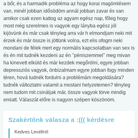
a bőr, és a harmadik probléma az hogy korai magömlésem
van, minél jobban idősödöm annál jobban zavar és van
amikor csak ezen kattog az agyam egész nap, főleg hogy
most még szerelmes is vagyok egy lányba egész jól
kijövünk és már csak tényleg arra vár h elmondjam neki mit
érzek és már össze is jöttünk volna, ezt elis ofogm neki
mondani de félek mert egy normális kapcsolatban van sex is
és én mit tudnék kezdeni az én "péniszemmel" meg mivan
ha kinevett elküld és már kezdek megőrölni, egyre jobban
depressziós vagyok, önbizalmam egyre jobban fogy minden
téren, hová tudnék fordulni a problémám megoldására?
tudnék változtatni valamit a mostani helyzetemen? tényleg
nem tudom mit csináljak már, össze vagyok törve mindig
emiatt. Válaszát előre is nagyon szépen köszönöm.
Szakértőnk válasza a :((( kérdésre
Kedves Levélíró!