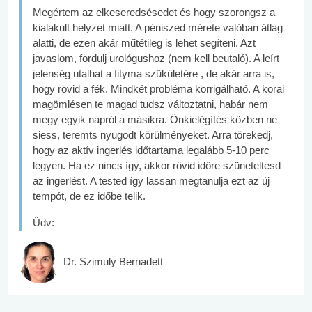
Megértem az elkeseredsésedet és hogy szorongsz a
kialakult helyzet miatt. A péniszed mérete valóban átlag
alatti, de ezen akár műtétileg is lehet segíteni. Azt
javaslom, fordulj urológushoz (nem kell beutaló). A leírt
jelenség utalhat a fityma szűkületére , de akár arra is,
hogy rövid a fék. Mindkét probléma korrigálható. A korai
magömlésen te magad tudsz változtatni, habár nem
megy egyik napról a másikra. Önkielégítés közben ne
siess, teremts nyugodt körülményeket. Arra törekedj,
hogy az aktív ingerlés időtartama legalább 5-10 perc
legyen. Ha ez nincs így, akkor rövid időre szüneteltesd
az ingerlést. A tested így lassan megtanulja ezt az új
tempót, de ez időbe telik.
Üdv:
Dr. Szimuly Bernadett