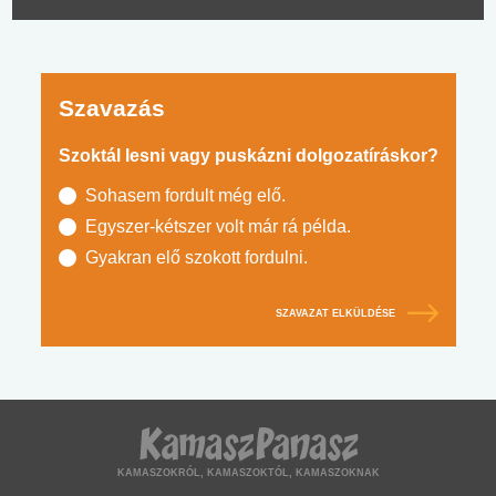
Szavazás
Szoktál lesni vagy puskázni dolgozatíráskor?
Sohasem fordult még elő.
Egyszer-kétszer volt már rá példa.
Gyakran elő szokott fordulni.
SZAVAZAT ELKÜLDÉSE
KAMASZOKRÓL, KAMASZOKTÓL, KAMASZOKNAK