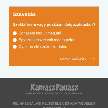
Szavazás
Szoktál lesni vagy puskázni dolgozatíráskor?
Sohasem fordult még elő.
Egyszer-kétszer volt már rá példa.
Gyakran elő szokott fordulni.
SZAVAZAT ELKÜLDÉSE
KAMASZOKRÓL, KAMASZOKTÓL, KAMASZOKNAK
FELHASZNÁLÁSI FELTÉTELEK ÉS ADATVÉDELEM