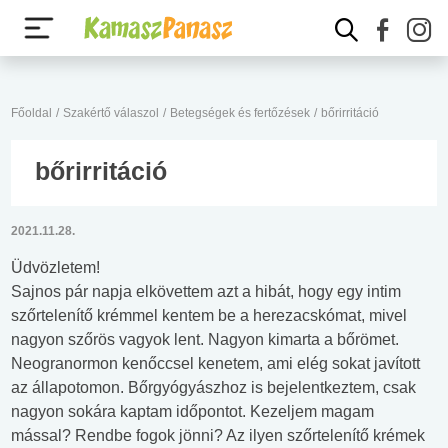
Főoldal
/
Szakértő válaszol
/
Betegségek és fertőzések
/
bőrirritáció
bőrirritáció
2021.11.28.
Üdvözletem!
Sajnos pár napja elkövettem azt a hibát, hogy egy intim
szőrtelenítő krémmel kentem be a herezacskómat, mivel
nagyon szőrös vagyok lent. Nagyon kimarta a bőrömet.
Neogranormon kenőccsel kenetem, ami elég sokat javított
az állapotomon. Bőrgyógyászhoz is bejelentkeztem, csak
nagyon sokára kaptam időpontot. Kezeljem magam
mással? Rendbe fogok jönni? Az ilyen szőrtelenítő krémek