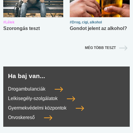
#Lélek
#Drog, cigi, alkohol
Szorongás teszt
Gondot jelent az alkohol?
MÉG TÖBB TESZT
Ha baj van...
Drogambulanciák
Lelkisegély-szolgálatok
Gyermekvédelmi központok
Orvoskereső