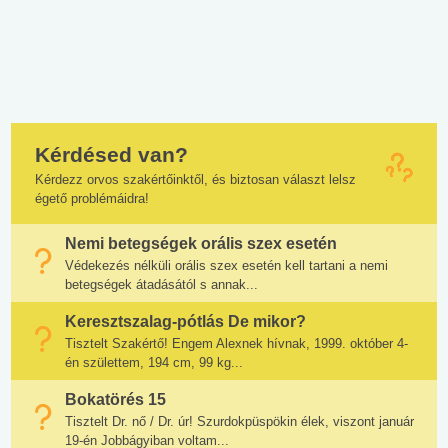
Kérdésed van?
Kérdezz orvos szakértőinktől, és biztosan választ lelsz
égető problémáidra!
Nemi betegségek orális szex esetén
Védekezés nélküli orális szex esetén kell tartani a nemi
betegségek átadásától s annak...
Keresztszalag-pótlás De mikor?
Tisztelt Szakértő! Engem Alexnek hívnak, 1999. október 4-
én születtem, 194 cm, 99 kg...
Bokatörés 15
Tisztelt Dr. nő / Dr. úr! Szurdokpüspökin élek, viszont január
19-én Jobbágyiban voltam...