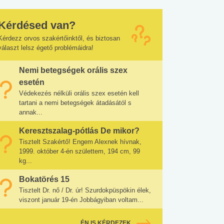
Kérdésed van?
Kérdezz orvos szakértőinktől, és biztosan
választ lelsz égető problémáidra!
Nemi betegségek orális szex
esetén
Védekezés nélküli orális szex esetén kell
tartani a nemi betegségek átadásától s
annak...
Keresztszalag-pótlás De mikor?
Tisztelt Szakértő! Engem Alexnek hívnak,
1999. október 4-én születtem, 194 cm, 99
kg...
Bokatörés 15
Tisztelt Dr. nő / Dr. úr! Szurdokpüspökin élek,
viszont január 19-én Jobbágyiban voltam...
ÉN IS KÉRDEZEK