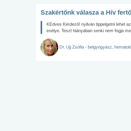
Szakértőnk válasza a Hív fert
KEdves Kérdező! nyilván tippelgetni lehet a
esélye. Teszt hiányában senki nem fogja m
Dr. Ujj Zsófia - belgyógyász, hemato