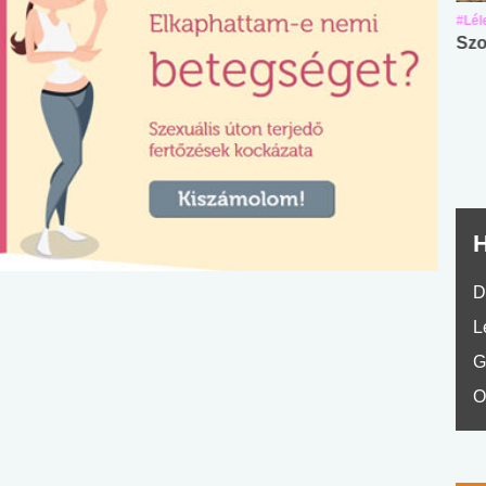
#Suli, munka
#Suli, munka
#Lél
Angol középfokú
Internet-függőség
Szo
nyelvvizsga teszt -
teszt
No.42
H
D
L
G
O