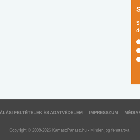
S
d
ÁLÁSI FELTÉTELEK ÉS ADATVÉDELEM
IMPRESSZUM
MÉDIA
Copyright © 2008-2026 KamaszPanasz.hu - Minden jog fenntartva!