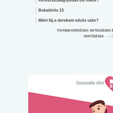
Keresztszalag-pótlás De mikor?
Bokatörés 15
Miért fáj a derekam edzés után?
TOVÁBBI KÉRDÉSEK: BETEGSÉGEK 
FERTŐZÉSEK