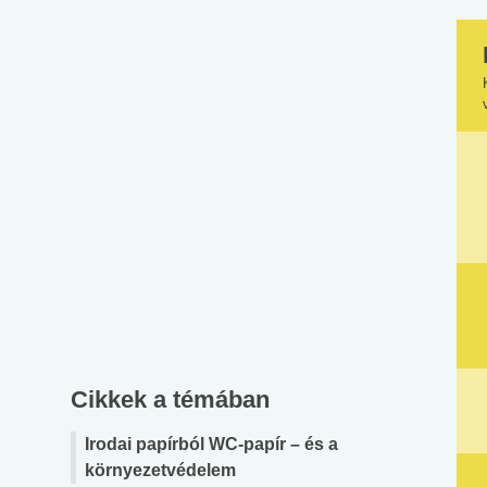
Cikkek a témában
Irodai papírból WC-papír – és a
környezetvédelem