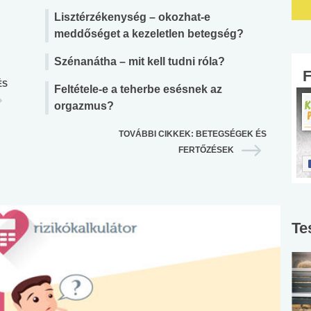
Lisztérzékenység – okozhat-e
meddőséget a kezeletlen betegség?
Szénanátha – mit kell tudni róla?
ÉS
Feltétele-e a teherbe esésnek az
orgazmus?
TOVÁBBI CIKKEK: BETEGSÉGEK ÉS
FERTŐZÉSEK
Te