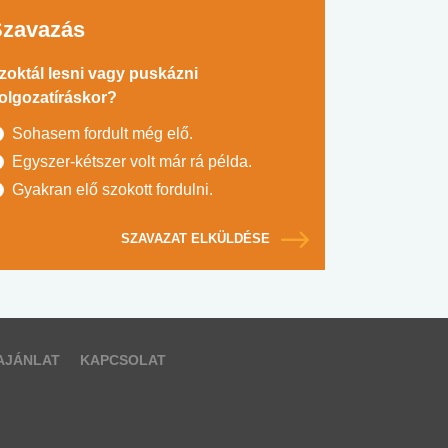
Szavazás
zoktál lesni vagy puskázni
olgozatíráskor?
Sohasem fordult még elő.
Egyszer-kétszer volt már rá példa.
Gyakran elő szokott fordulni.
SZAVAZAT ELKÜLDÉSE
AJÁNLAT
KAPCSOLAT