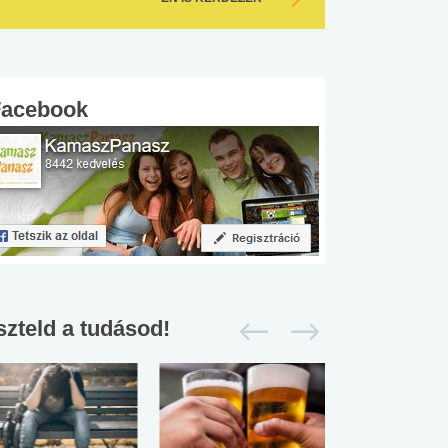
Facebook
szteld a tudásod!