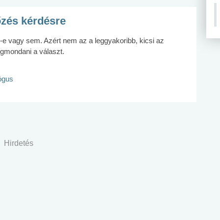
őzés kérdésre
z-e vagy sem. Azért nem az a leggyakoribb, kicsi az
egmondani a választ.
lógus
Hirdetés