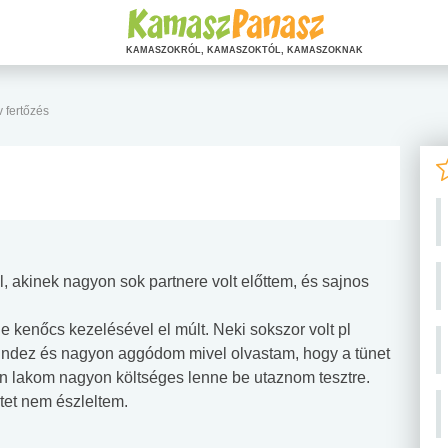
KAMASZOKRÓL, KAMASZOKTÓL, KAMASZOKNAK
v fertőzés
 akinek nagyon sok partnere volt előttem, és sajnos
 kenőcs kezelésével el múlt. Neki sokszor volt pl
mindez és nagyon aggódom mivel olvastam, hogy a tünet
alun lakom nagyon költséges lenne be utaznom tesztre.
et nem észleltem.