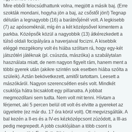
Mire ebből felocsúdhattunk volna, megjött a másik baj. (Erre
szokták mondani, hogyha jön a baj, az csőstől jön!) Tegnap
délután a legnagyobb (16) a barátnőjénél volt. A legkisebb
(7) az apósoméknál, míg én a két középsővel kimentem a
parkba. Középsők közül a nagyobbik (13) átkérezkedett a
túlsó oldali focipályára a haverjaival focizni. A kisebbik
eléggé mozgékony volt és hiába szóltam rá, hogy egy-két
játszótéri játéknak (pl. csúszda, mászóka) a szabálytalan
használata miatt, de nem nagyon figyelt rám, hanem ment a
többi gyerek után (akikre szintén sok esetben hiába szólta a
szüleik). Aztán bekövetkezett, amitől tartottam. Leesett a
mászókáról. Nagyon szerencsétlen esés volt. Mindkét
csuklója hátra bicsaklott egy pillanatra. A jobbat
megmozdítani sem tudta. Nem volt mit tenni. Hívtam a
férjemet, aki 5 percen belül ott volt és elvitte a gyereket az
ügyeletre (ez már du. 17 óra körül volt). Ott megvizsgálták. A
bal kezén a II-es és a IV-es kézközépcsont zúzódott, a III-as
pedig megrepedt. A jobb csuklójában a több csont is