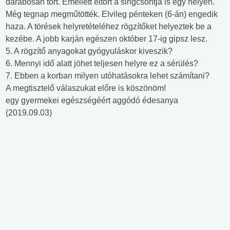
darabosan tört. Emellett eltört a singcsontja is egy helyen.
Még tegnap megműtötték. Elvileg pénteken (6-án) engedik
haza. A törések helyretételéhez rögzítőket helyeztek be a
kezébe. A jobb karján egészen október 17-ig gipsz lesz.
5. A rögzítő anyagokat gyógyuláskor kiveszik?
6. Mennyi idő alatt jöhet teljesen helyre ez a sérülés?
7. Ebben a korban milyen utóhatásokra lehet számítani?
A megtisztelő válaszukat előre is köszönöm!
egy gyermekei egészségéért aggódó édesanya
(2019.09.03)