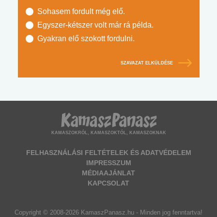
Sohasem fordult még elő.
Egyszer-kétszer volt már rá példa.
Gyakran elő szokott fordulni.
SZAVAZAT ELKÜLDÉSE
KAMASZOKRÓL, KAMASZOKTÓL, KAMASZOKNAK
FELHASZNÁLÁSI FELTÉTELEK ÉS ADATVÉDELEM
IMPRESSZUM
MÉDIAAJÁNLAT
KAPCSOLAT
Copyright © 2008-2026 KamaszPanasz.hu - Minden jog fenntartva!