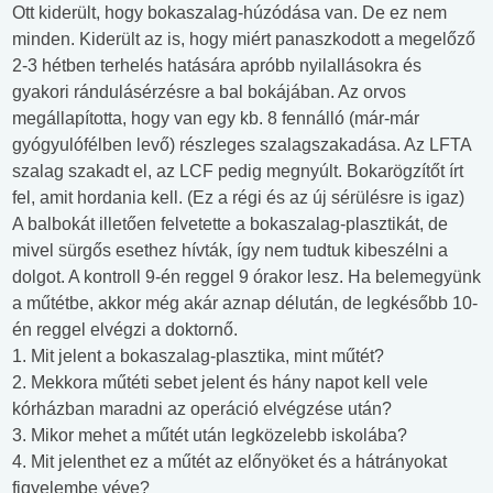
Ott kiderült, hogy bokaszalag-húzódása van. De ez nem
minden. Kiderült az is, hogy miért panaszkodott a megelőző
2-3 hétben terhelés hatására apróbb nyilallásokra és
gyakori rándulásérzésre a bal bokájában. Az orvos
megállapította, hogy van egy kb. 8 fennálló (már-már
gyógyulófélben levő) részleges szalagszakadása. Az LFTA
szalag szakadt el, az LCF pedig megnyúlt. Bokarögzítőt írt
fel, amit hordania kell. (Ez a régi és az új sérülésre is igaz)
A balbokát illetően felvetette a bokaszalag-plasztikát, de
mivel sürgős esethez hívták, így nem tudtuk kibeszélni a
dolgot. A kontroll 9-én reggel 9 órakor lesz. Ha belemegyünk
a műtétbe, akkor még akár aznap délután, de legkésőbb 10-
én reggel elvégzi a doktornő.
1. Mit jelent a bokaszalag-plasztika, mint műtét?
2. Mekkora műtéti sebet jelent és hány napot kell vele
kórházban maradni az operáció elvégzése után?
3. Mikor mehet a műtét után legközelebb iskolába?
4. Mit jelenthet ez a műtét az előnyöket és a hátrányokat
figyelembe véve?