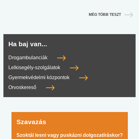
MÉG TÖBB TESZT
Ha baj van...
Drogambulanciák
Lelkisegély-szolgálatok
Gyermekvédelmi központok
Orvoskereső
Szavazás
Szoktál lesni vagy puskázni dolgozatíráskor?