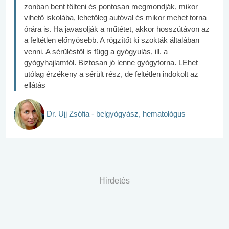
zonban bent tölteni és pontosan megmondják, mikor
vihető iskolába, lehetőleg autóval és mikor mehet torna
órára is. Ha javasolják a műtétet, akkor hosszútávon az
a feltétlen előnyösebb. A rögzítőt ki szokták általában
venni. A sérüléstől is függ a gyógyulás, ill. a
gyógyhajlamtól. Biztosan jó lenne gyógytorna. LEhet
utólag érzékeny a sérült rész, de feltétlen indokolt az
ellátás
Dr. Ujj Zsófia - belgyógyász, hematológus
Hirdetés