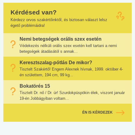
Kérdésed van?
Kérdezz orvos szakértőinktől, és biztosan választ lelsz
égető problémáidra!
Nemi betegségek orális szex esetén
Védekezés nélküli orális szex esetén kell tartani a nemi
betegségek átadásától s annak...
Keresztszalag-pótlás De mikor?
Tisztelt Szakértő! Engem Alexnek hívnak, 1999. október 4-
én születtem, 194 cm, 99 kg...
Bokatörés 15
Tisztelt Dr. nő / Dr. úr! Szurdokpüspökin élek, viszont január
19-én Jobbágyiban voltam...
ÉN IS KÉRDEZEK