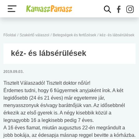
Főoldal
/
Szakértő válaszol
/
Betegségek és fertőzések
/
kéz- és lábsérülések
kéz- és lábsérülések
2019.09.03.
Tisztelt Válaszadó! Tisztelt doktor nő/úr!
Érdemes tudni, hogy 6 fiúgyermek anyjaként írok. A két
legidősebb (24 és 21 éves) már egyetemre jár,
menyasszonyuk és/vagy barátnőjük van. Az idősebbnél
érkezik az első gyerek is. A négy kisebbik közül a
legnagyobb 16 a legkisebb pedig 7 éves.
A 16 éves fiamat, miután augusztus 22-én megrándult a
jobb bokája, az édesapja másnap reggel bevitte a kórházba.