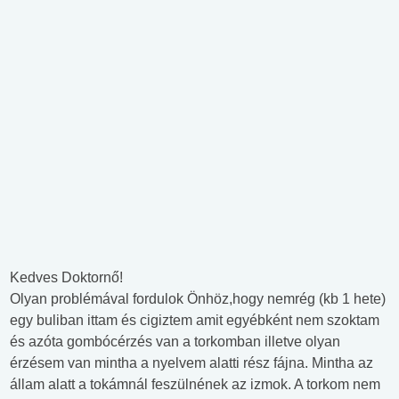
Kedves Doktornő!
Olyan problémával fordulok Önhöz,hogy nemrég (kb 1 hete)
egy buliban ittam és cigiztem amit egyébként nem szoktam
és azóta gombócérzés van a torkomban illetve olyan
érzésem van mintha a nyelvem alatti rész fájna. Mintha az
állam alatt a tokámnál feszülnének az izmok. A torkom nem