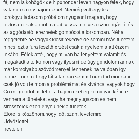
fáj nem is köhögök de hipohonder lévén nagyon félek, hogy
valami komoly bajom lehet. Nemrég volt egy kis
torokgyulladásom próbálom nyugtatni magam, hogy
biztosan csak abbol maradt vissza illetve a szorongástól és
az aggódástól érezhetek gombócot a torkomban. Néha
reggelente be vagyok kicsit rekedve de semmi más tünetem
nincs, ezt a fura feszítő érzést csak a nyelvem alatt érzem
inkább. Félek attól, hogy mi van ha lenyeltem valamit és
megakadt a torkomon vagy ilyesmi de úgy gondolom annak
már komolyabb szövődményei lennének ha valóban így
lenne. Tudom, hogy láttatlanban semmit nem tud mondani
csak jó volt leírnom a problémámat és kiváncsi vagyok,hogy
Ön mit gondol mi lehet a bajom esetleg komolyan kéne e
vennem a tüneteket vagy ha megnyugszom és nem
stresszelek ezen enyhülnek a tünetek.
Előre is köszönöm,hogy időt szánt levelemre.
Üdvözlettel,
nevtelen