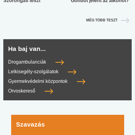
Szorongás teszt
Gondot jelent az alkohol?
MÉG TÖBB TESZT
Ha baj van...
Drogambulanciák
Lelkisegély-szolgálatok
Gyermekvédelmi központok
Orvoskereső
Szavazás