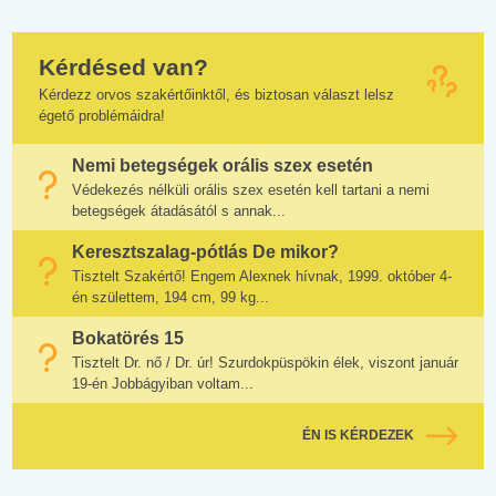
Kérdésed van?
Kérdezz orvos szakértőinktől, és biztosan választ lelsz
égető problémáidra!
Nemi betegségek orális szex esetén
Védekezés nélküli orális szex esetén kell tartani a nemi
betegségek átadásától s annak...
Keresztszalag-pótlás De mikor?
Tisztelt Szakértő! Engem Alexnek hívnak, 1999. október 4-
én születtem, 194 cm, 99 kg...
Bokatörés 15
Tisztelt Dr. nő / Dr. úr! Szurdokpüspökin élek, viszont január
19-én Jobbágyiban voltam...
ÉN IS KÉRDEZEK