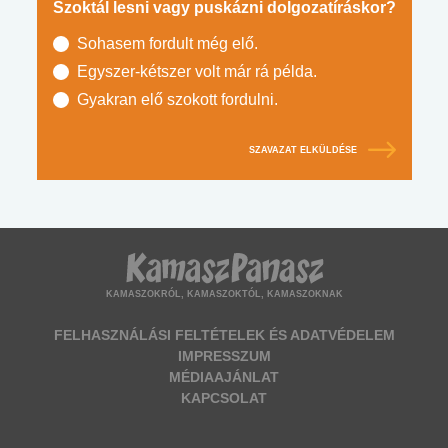
Szoktál lesni vagy puskázni dolgozatíráskor?
Sohasem fordult még elő.
Egyszer-kétszer volt már rá példa.
Gyakran elő szokott fordulni.
SZAVAZAT ELKÜLDÉSE
KAMASZOKRÓL, KAMASZOKTÓL, KAMASZOKNAK
FELHASZNÁLÁSI FELTÉTELEK ÉS ADATVÉDELEM
IMPRESSZUM
MÉDIAAJÁNLAT
KAPCSOLAT