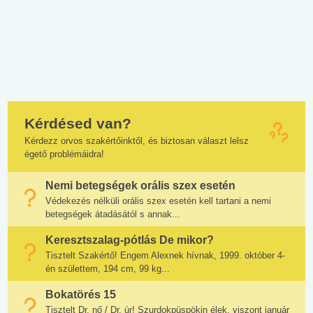
Kérdésed van?
Kérdezz orvos szakértőinktől, és biztosan választ lelsz
égető problémáidra!
Nemi betegségek orális szex esetén
Védekezés nélküli orális szex esetén kell tartani a nemi
betegségek átadásától s annak...
Keresztszalag-pótlás De mikor?
Tisztelt Szakértő! Engem Alexnek hívnak, 1999. október 4-
én születtem, 194 cm, 99 kg...
Bokatörés 15
Tisztelt Dr. nő / Dr. úr! Szurdokpüspökin élek, viszont január