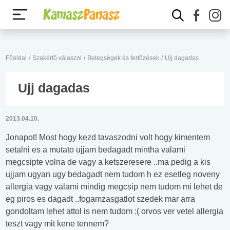
Főoldal
/
Szakértő válaszol
/
Betegségek és fertőzések
/
Ujj dagadas
Ujj dagadas
2013.04.10.
Jonapot! Most hogy kezd tavaszodni volt hogy kimentem
setalni es a mutato ujjam bedagadt mintha valami
megcsipte volna de vagy a ketszeresere ..ma pedig a kis
ujjam ugyan ugy bedagadt nem tudom h ez esetleg noveny
allergia vagy valami mindig megcsip nem tudom mi lehet de
eg piros es dagadt ..fogamzasgatlot szedek mar arra
gondoltam lehet attol is nem tudom :( orvos ver vetel allergia
teszt vagy mit kene tennem?