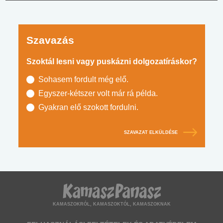
Szavazás
Szoktál lesni vagy puskázni dolgozatíráskor?
Sohasem fordult még elő.
Egyszer-kétszer volt már rá példa.
Gyakran elő szokott fordulni.
SZAVAZAT ELKÜLDÉSE
KAMASZOKRÓL, KAMASZOKTÓL, KAMASZOKNAK