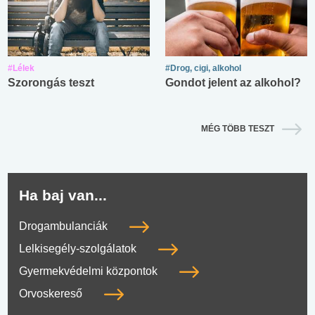
#Lélek
#Drog, cigi, alkohol
Szorongás teszt
Gondot jelent az alkohol?
MÉG TÖBB TESZT
Ha baj van...
Drogambulanciák
Lelkisegély-szolgálatok
Gyermekvédelmi központok
Orvoskereső