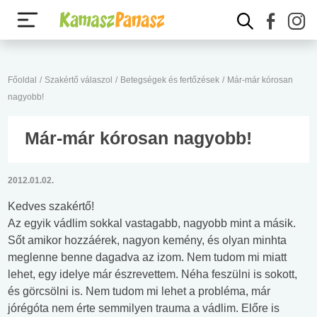
Főoldal
/
Szakértő válaszol
/
Betegségek és fertőzések
/
Már-már kórosan
nagyobb!
Már-már kórosan nagyobb!
2012.01.02.
Kedves szakértő!
Az egyik vádlim sokkal vastagabb, nagyobb mint a másik.
Sőt amikor hozzáérek, nagyon kemény, és olyan minhta
meglenne benne dagadva az izom. Nem tudom mi miatt
lehet, egy idelye már észrevettem. Néha feszülni is sokott,
és görcsölni is. Nem tudom mi lehet a probléma, már
jórégóta nem érte semmilyen trauma a vádlim. Előre is