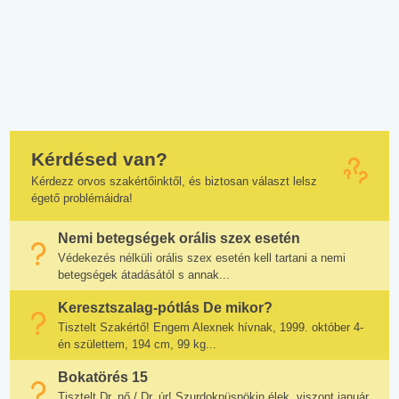
Kérdésed van?
Kérdezz orvos szakértőinktől, és biztosan választ lelsz
égető problémáidra!
Nemi betegségek orális szex esetén
Védekezés nélküli orális szex esetén kell tartani a nemi
betegségek átadásától s annak...
Keresztszalag-pótlás De mikor?
Tisztelt Szakértő! Engem Alexnek hívnak, 1999. október 4-
én születtem, 194 cm, 99 kg...
Bokatörés 15
Tisztelt Dr. nő / Dr. úr! Szurdokpüspökin élek, viszont január