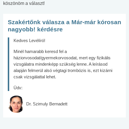
köszönöm a választ!
Szakértőnk válasza a Már-már kórosan
nagyobb! kérdésre
Kedves Levélíró!
Minél hamarabb keresd fel a
háziorvosodat/gyermekorvosodat, mert egy fizikális
vizsgálatra mindenképp szükség lenne. A leírásod
alapján felmerül alsó végtagi trombózis is, ezt kizárni
csak vizsgálattal lehet.
Üdv:
Dr. Szimuly Bernadett