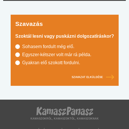
Szavazás
Szoktál lesni vagy puskázni dolgozatíráskor?
Sohasem fordult még elő.
Egyszer-kétszer volt már rá példa.
Gyakran elő szokott fordulni.
SZAVAZAT ELKÜLDÉSE
KAMASZOKRÓL, KAMASZOKTÓL, KAMASZOKNAK