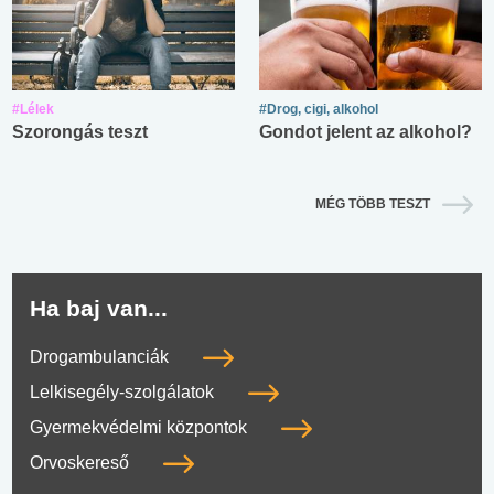
#Lélek
#Drog, cigi, alkohol
Szorongás teszt
Gondot jelent az alkohol?
MÉG TÖBB TESZT
Ha baj van...
Drogambulanciák
Lelkisegély-szolgálatok
Gyermekvédelmi központok
Orvoskereső