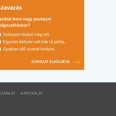
Szavazás
zoktál lesni vagy puskázni
olgozatíráskor?
Sohasem fordult még elő.
Egyszer-kétszer volt már rá példa.
Gyakran elő szokott fordulni.
SZAVAZAT ELKÜLDÉSE
AJÁNLAT
KAPCSOLAT