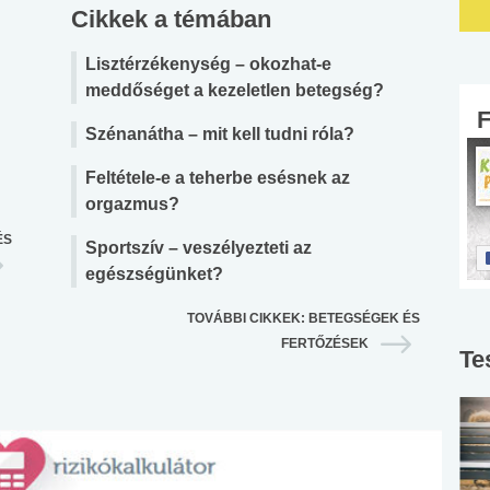
Cikkek a témában
Lisztérzékenység – okozhat-e
meddőséget a kezeletlen betegség?
Szénanátha – mit kell tudni róla?
Feltétele-e a teherbe esésnek az
orgazmus?
ÉS
Sportszív – veszélyezteti az
egészségünket?
TOVÁBBI CIKKEK: BETEGSÉGEK ÉS
FERTŐZÉSEK
Te