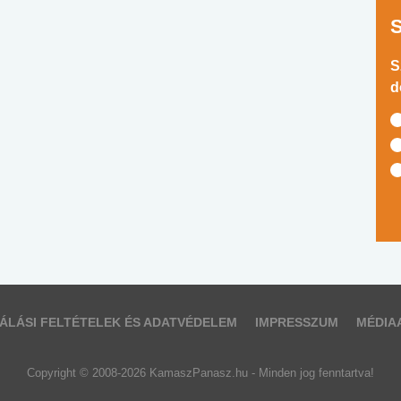
S
d
ÁLÁSI FELTÉTELEK ÉS ADATVÉDELEM
IMPRESSZUM
MÉDIA
Copyright © 2008-2026 KamaszPanasz.hu - Minden jog fenntartva!