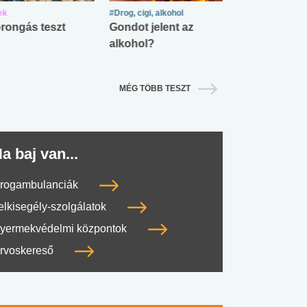
ek
#Drog, cigi, alkohol
#Zöldövezet
rongás teszt
Gondot jelent az
Mekkora az ö
alkohol?
lábnyomod?
MÉG TÖBB TESZT
a baj van...
rogambulanciák
elkisegély-szolgálatok
yermekvédelmi központok
rvoskereső