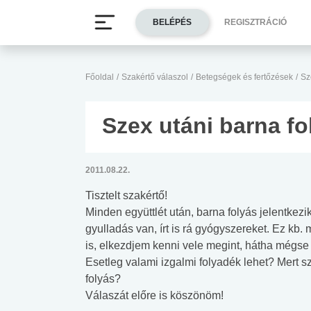
BELÉPÉS
REGISZTRÁCIÓ
Főoldal
/
Szakértő válaszol
/
Betegségek és fertőzések
/
Sz
Szex utáni barna fo
2011.08.22.
Tisztelt szakértő!
Minden együttlét után, barna folyás jelentkez
gyulladás van, írt is rá gyógyszereket. Ez kb.
is, elkezdjem kenni vele megint, hátha mégse 
Esetleg valami izgalmi folyadék lehet? Mert sz
folyás?
Válaszát előre is köszönöm!