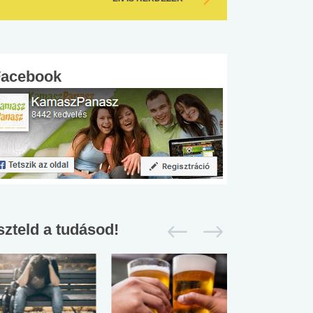
Facebook
szteld a tudásod!