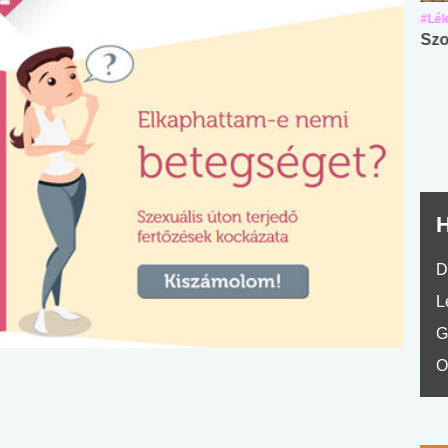
#Suli, munka
#Suli, munka
#Lél
Angol középfokú
Internet-függőség
Szo
nyelvvizsga teszt -
teszt
No.42
H
D
L
G
O