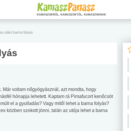
KAMASZOKRÓL, KAMASZOKTÓL, KAMASZOKNAK
ex utáni barna folyás
lyás
ik. Már voltam nőgyógyásznál, azt mondta, hogy
 másfél hónapja lehetett. Kaptam rá Pimafucort kenőcsöt
múlt el a gyulladás? Vagy mitől lehet a barna folyás?
ex közben szokott jönni, talán az utója lehet a barna