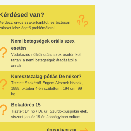
Kérdésed van?
Kérdezz orvos szakértőinktől, és biztosan
választ lelsz égető problémáidra!
Nemi betegségek orális szex
esetén
Védekezés nélküli orális szex esetén kell
tartani a nemi betegségek átadásától s
annak...
Keresztszalag-pótlás De mikor?
Tisztelt Szakértő! Engem Alexnek hívnak,
1999. október 4-én születtem, 194 cm, 99
kg...
Bokatörés 15
Tisztelt Dr. nő / Dr. úr! Szurdokpüspökin élek,
viszont január 19-én Jobbágyiban voltam...
ÉN IS KÉRDEZEK