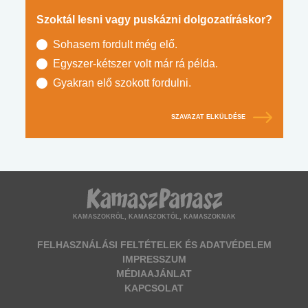
Szoktál lesni vagy puskázni dolgozatíráskor?
Sohasem fordult még elő.
Egyszer-kétszer volt már rá példa.
Gyakran elő szokott fordulni.
SZAVAZAT ELKÜLDÉSE
KAMASZOKRÓL, KAMASZOKTÓL, KAMASZOKNAK
FELHASZNÁLÁSI FELTÉTELEK ÉS ADATVÉDELEM
IMPRESSZUM
MÉDIAAJÁNLAT
KAPCSOLAT