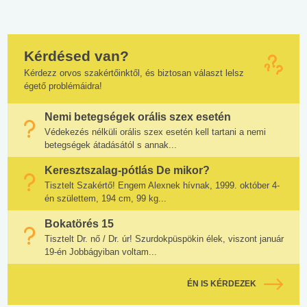
Kérdésed van?
Kérdezz orvos szakértőinktől, és biztosan választ lelsz
égető problémáidra!
Nemi betegségek orális szex esetén
Védekezés nélküli orális szex esetén kell tartani a nemi
betegségek átadásától s annak...
Keresztszalag-pótlás De mikor?
Tisztelt Szakértő! Engem Alexnek hívnak, 1999. október 4-
én születtem, 194 cm, 99 kg...
Bokatörés 15
Tisztelt Dr. nő / Dr. úr! Szurdokpüspökin élek, viszont január
19-én Jobbágyiban voltam...
ÉN IS KÉRDEZEK