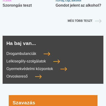
#Lélek
#Drog, cigi, alkohol
Szorongás teszt
Gondot jelent az alkohol?
MÉG TÖBB TESZT
Ha baj van...
Drogambulanciák
Lelkisegély-szolgálatok
Gyermekvédelmi központok
Orvoskereső
Szavazás