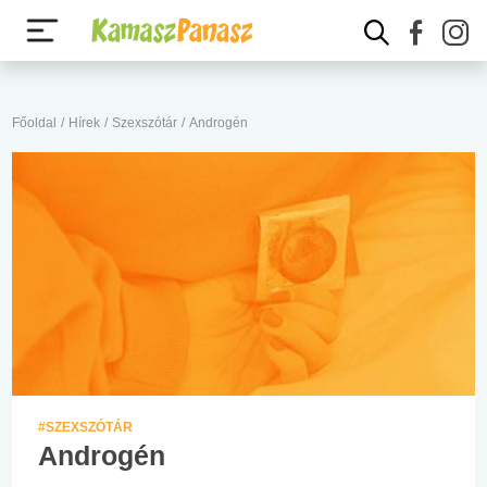
Főoldal
/
Hírek
/
Szexszótár
/
Androgén
#SZEXSZÓTÁR
Androgén