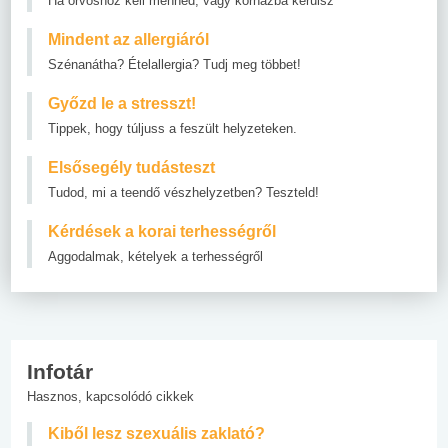
Ha orvoshoz kell menned, vagy kórházba kerülsz
Mindent az allergiáról
Szénanátha? Ételallergia? Tudj meg többet!
Győzd le a stresszt!
Tippek, hogy túljuss a feszült helyzeteken.
Elsősegély tudásteszt
Tudod, mi a teendő vészhelyzetben? Teszteld!
Kérdések a korai terhességről
Aggodalmak, kételyek a terhességről
Infotár
Hasznos, kapcsolódó cikkek
Kiből lesz szexuális zaklató?