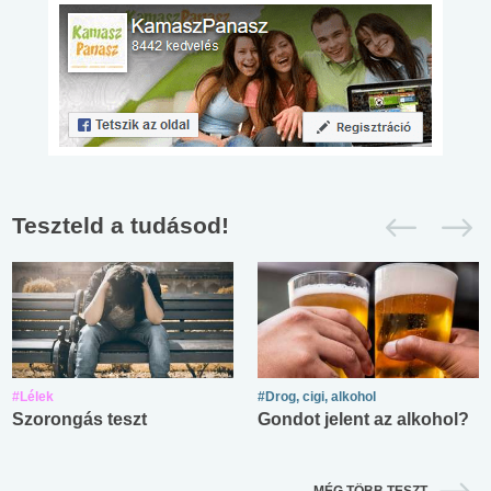
Teszteld a tudásod!
#Lélek
#Drog, cigi, alkohol
Szorongás teszt
Gondot jelent az alkohol?
MÉG TÖBB TESZT