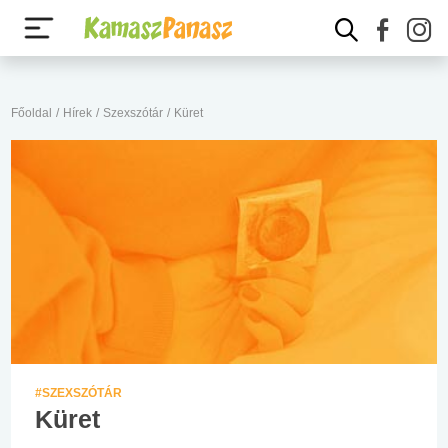
Főoldal
/
Hírek
/
Szexszótár
/
Küret
#SZEXSZÓTÁR
Küret