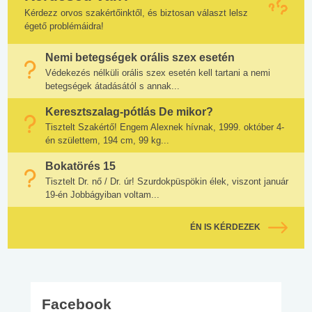
Kérdezz orvos szakértőinktől, és biztosan választ lelsz
égető problémáidra!
Nemi betegségek orális szex esetén
Védekezés nélküli orális szex esetén kell tartani a nemi
betegségek átadásától s annak...
Keresztszalag-pótlás De mikor?
Tisztelt Szakértő! Engem Alexnek hívnak, 1999. október 4-
én születtem, 194 cm, 99 kg...
Bokatörés 15
Tisztelt Dr. nő / Dr. úr! Szurdokpüspökin élek, viszont január
19-én Jobbágyiban voltam...
ÉN IS KÉRDEZEK
Facebook