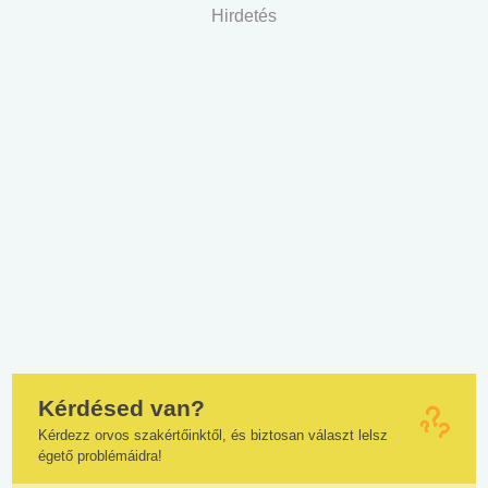
Hirdetés
Kérdésed van?
Kérdezz orvos szakértőinktől, és biztosan választ lelsz
égető problémáidra!