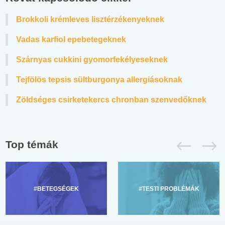
Brokkoli krémleves lisztérzékenyeknek
Vadas karfiol epebetegeknek
Szárnyas cukkini gyomorfekélyeseknek
Tejfölös tepsis sültburgonya allergiásoknak
Zöldséges csirketekercs chronban szenvedőknek
Top témák
#BETEGSÉGEK
#TESTI PROBLÉMÁK