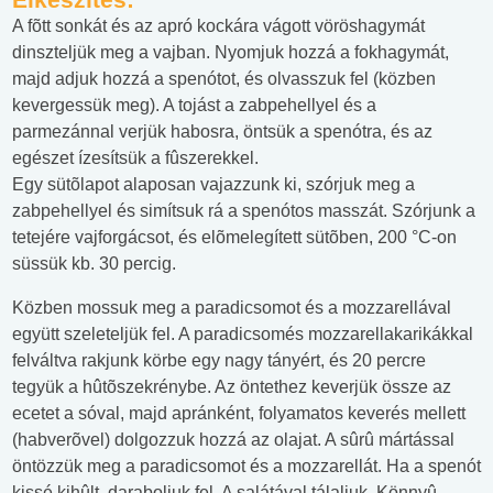
A fõtt sonkát és az apró kockára vágott vöröshagymát
dinszteljük meg a vajban. Nyomjuk hozzá a fokhagymát,
majd adjuk hozzá a spenótot, és olvasszuk fel (közben
kevergessük meg). A tojást a zabpehellyel és a
parmezánnal verjük habosra, öntsük a spenótra, és az
egészet ízesítsük a fûszerekkel.
Egy sütõlapot alaposan vajazzunk ki, szórjuk meg a
zabpehellyel és simítsuk rá a spenótos masszát. Szórjunk a
tetejére vajforgácsot, és elõmelegített sütõben, 200 °C-on
süssük kb. 30 percig.
Közben mossuk meg a paradicsomot és a mozzarellával
együtt szeleteljük fel. A paradicsomés mozzarellakarikákkal
felváltva rakjunk körbe egy nagy tányért, és 20 percre
tegyük a hûtõszekrénybe. Az öntethez keverjük össze az
ecetet a sóval, majd apránként, folyamatos keverés mellett
(habverõvel) dolgozzuk hozzá az olajat. A sûrû mártással
öntözzük meg a paradicsomot és a mozzarellát. Ha a spenót
kissé kihûlt, daraboljuk fel. A salátával tálaljuk. Könnyû,