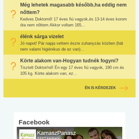
Még lehetek magasabb később,ha eddig nem
nőttem?
Kedves Doktornő! 17 éves fiú vagyok,és 13-14 éves korom
óta nem nőttem.Akkor voltam 165...
élénk sárga vizelet
Jó napot! Pár napja vettem észre zuhanyzás közben (hát
nem valami higiénikus de ez van)...
Körte alakom van-Hogyan tudnék fogyni?
Tisztelt Doktor/nő! Én egy 17 éves fiú vagyok, 190 cm és
105 kg. Körte alakom van, ez...
ÉN IS KÉRDEZEK
Facebook