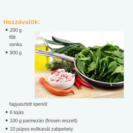
Hozzávalók:
200 g
fõtt
sonka
900 g
fagyasztott spenót
6 tojás
100 g parmezán (frissen reszelt)
10 púpos evõkanál zabpehely