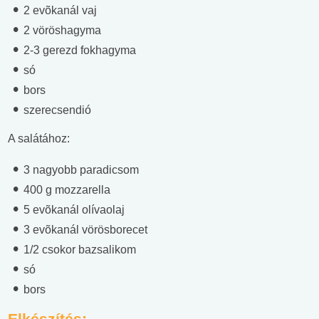
2 evõkanál vaj
2 vöröshagyma
2-3 gerezd fokhagyma
só
bors
szerecsendió
A salátához:
3 nagyobb paradicsom
400 g mozzarella
5 evõkanál olívaolaj
3 evõkanál vörösborecet
1/2 csokor bazsalikom
só
bors
Elkészítés: