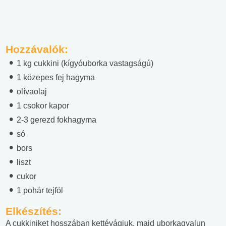
Hozzávalók:
1 kg cukkini (kígyóuborka vastagságú)
1 közepes fej hagyma
olívaolaj
1 csokor kapor
2-3 gerezd fokhagyma
só
bors
liszt
cukor
1 pohár tejföl
Elkészítés:
A cukkiniket hosszában kettévágjuk, majd uborkagyalun