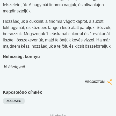
felszeleteljük. A hagymát finomra vágjuk, és olívaolajon
megdinszteljük.
Hozzáadjuk a cukkinit, a finomra vágott kaprot, a zuzott
fokhagymát, és közepes lángon fedő alatt pároljuk. Sózzuk,
borsozzuk. Megszórjuk 1 teáskanál cukorral és 1 evőkanál
liszttel, összekeverjük, majd felöntjük kevés vízzel. Ha már
majdnem kész, hozzáadjuk a tejfölt, és kicsit összeforraljuk.
Nehézség: könnyű
Jó étvágyat!
MEGOSZTOM
Kapcsolódó címkék
ZÖLDSÉG