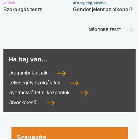
#Lélek
#Drog, cigi, alkohol
Szorongás teszt
Gondot jelent az alkohol?
MÉG TÖBB TESZT
Ha baj van...
Drogambulanciák
Lelkisegély-szolgálatok
Gyermekvédelmi központok
Orvoskereső
Szavazás