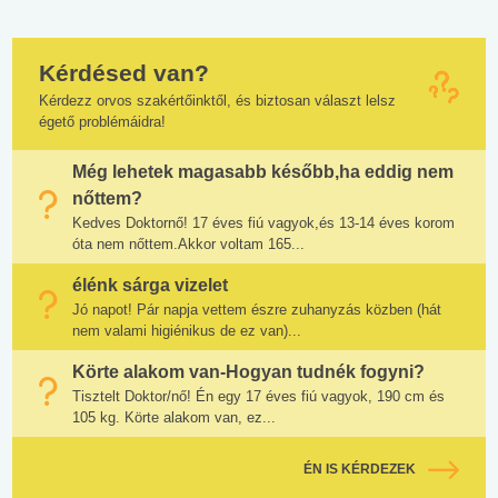
Kérdésed van?
Kérdezz orvos szakértőinktől, és biztosan választ lelsz
égető problémáidra!
Még lehetek magasabb később,ha eddig nem
nőttem?
Kedves Doktornő! 17 éves fiú vagyok,és 13-14 éves korom
óta nem nőttem.Akkor voltam 165...
élénk sárga vizelet
Jó napot! Pár napja vettem észre zuhanyzás közben (hát
nem valami higiénikus de ez van)...
Körte alakom van-Hogyan tudnék fogyni?
Tisztelt Doktor/nő! Én egy 17 éves fiú vagyok, 190 cm és
105 kg. Körte alakom van, ez...
ÉN IS KÉRDEZEK