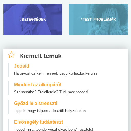
#BETEGSÉGEK
#TESTI PROBLÉMÁK
Kiemelt témák
Jogaid
Ha orvoshoz kell menned, vagy kórházba kerülsz
Mindent az allergiáról
Szénanátha? Ételallergia? Tudj meg többet!
Győzd le a stresszt!
Tippek, hogy túljuss a feszült helyzeteken.
Elsősegély tudásteszt
Tudod, mi a teendő vészhelyzetben? Teszteld!