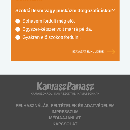
Szoktál lesni vagy puskázni dolgozatíráskor?
Sohasem fordult még elő.
Egyszer-kétszer volt már rá példa.
Gyakran elő szokott fordulni.
SZAVAZAT ELKÜLDÉSE
KAMASZOKRÓL, KAMASZOKTÓL, KAMASZOKNAK
FELHASZNÁLÁSI FELTÉTELEK ÉS ADATVÉDELEM
IMPRESSZUM
MÉDIAAJÁNLAT
KAPCSOLAT