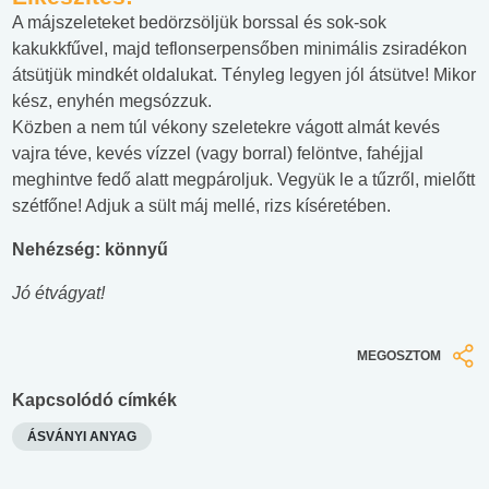
A májszeleteket bedörzsöljük borssal és sok-sok
kakukkfűvel, majd teflonserpensőben minimális zsiradékon
átsütjük mindkét oldalukat. Tényleg legyen jól átsütve! Mikor
kész, enyhén megsózzuk.
Közben a nem túl vékony szeletekre vágott almát kevés
vajra téve, kevés vízzel (vagy borral) felöntve, fahéjjal
meghintve fedő alatt megpároljuk. Vegyük le a tűzről, mielőtt
szétfőne! Adjuk a sült máj mellé, rizs kíséretében.
Nehézség: könnyű
Jó étvágyat!
MEGOSZTOM
Kapcsolódó címkék
ÁSVÁNYI ANYAG