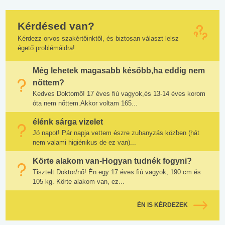
Kérdésed van?
Kérdezz orvos szakértőinktől, és biztosan választ lelsz
égető problémáidra!
Még lehetek magasabb később,ha eddig nem
nőttem?
Kedves Doktornő! 17 éves fiú vagyok,és 13-14 éves korom
óta nem nőttem.Akkor voltam 165...
élénk sárga vizelet
Jó napot! Pár napja vettem észre zuhanyzás közben (hát
nem valami higiénikus de ez van)...
Körte alakom van-Hogyan tudnék fogyni?
Tisztelt Doktor/nő! Én egy 17 éves fiú vagyok, 190 cm és
105 kg. Körte alakom van, ez...
ÉN IS KÉRDEZEK