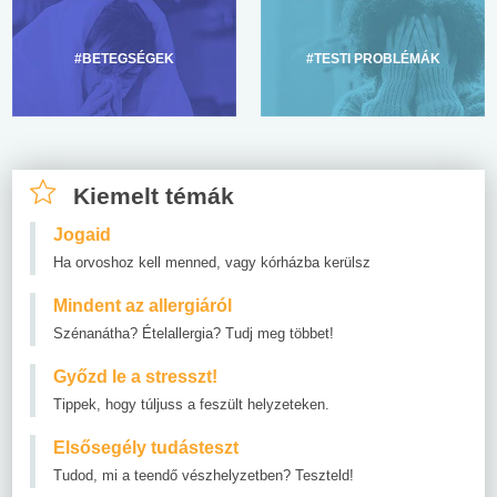
#BETEGSÉGEK
#TESTI PROBLÉMÁK
Kiemelt témák
Jogaid
Ha orvoshoz kell menned, vagy kórházba kerülsz
Mindent az allergiáról
Szénanátha? Ételallergia? Tudj meg többet!
Győzd le a stresszt!
Tippek, hogy túljuss a feszült helyzeteken.
Elsősegély tudásteszt
Tudod, mi a teendő vészhelyzetben? Teszteld!