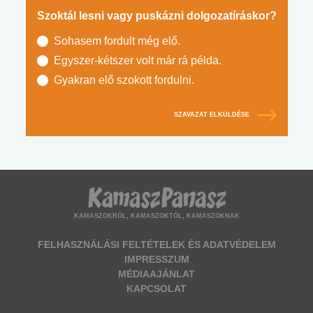
Szoktál lesni vagy puskázni dolgozatíráskor?
Sohasem fordult még elő.
Egyszer-kétszer volt már rá példa.
Gyakran elő szokott fordulni.
SZAVAZAT ELKÜLDÉSE
KAMASZOKRÓL, KAMASZOKTÓL, KAMASZOKNAK
FELHASZNÁLÁSI FELTÉTELEK ÉS ADATVÉDELEM
IMPRESSZUM
MÉDIAAJÁNLAT
KAPCSOLAT