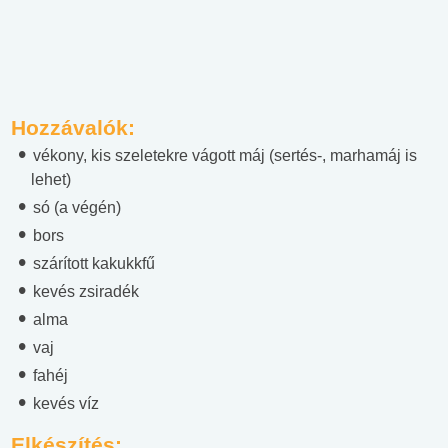
Hozzávalók:
vékony, kis szeletekre vágott máj (sertés-, marhamáj is
lehet)
só (a végén)
bors
szárított kakukkfű
kevés zsiradék
alma
vaj
fahéj
kevés víz
Elkészítés: