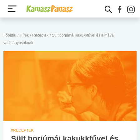
Főoldal
/
Hírek
/
Receptek
/
Sült borjúmáj kakukkfűvel és almával
vashiányosoknak
#RECEPTEK
Sült borjúmáj kakukkfűvel és