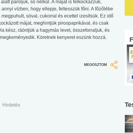
alatt pároljuk, só nélkül. A májat is felkockázzuk,
 annyi vízben, hogy ellepje, feltesszük főni. A főzőlébe
megpuhult, sóval, cukorral és ecettel izesítsük. Ez idő
lkockázott májat, meghintjük pirospaprikával, és csak
a kész, ráöntjük a hagymás levet, összeforraljuk, és
t megkeményedik. Köretnek kenyeret eszünk hozzá.
MEGOSZTOM
Te
Hirdetés