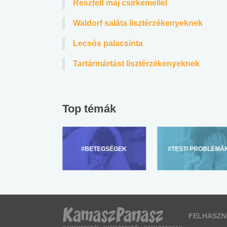
Resztelt máj csirkemellel
Waldorf saláta lisztérzékenyeknek
Lecsós palacsinta
Tartármártást lisztérzékenyeknek
Top témák
ZÜLŐKNEK
#BETEGSÉGEK
#TESTI PROBLÉMÁ
FELHASZN