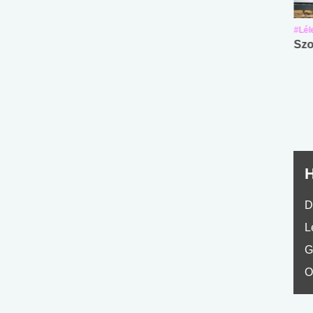
#Suli, munka
#Suli, munka
#Lél
Angol középfokú
Internet-függőség
Szo
nyelvvizsga teszt -
teszt
No.42
H
D
L
G
O