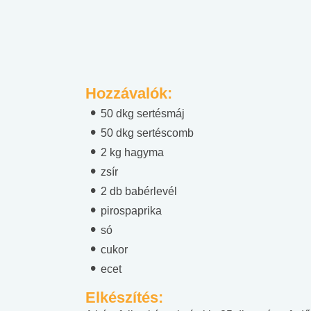
Hozzávalók:
50 dkg sertésmáj
50 dkg sertéscomb
2 kg hagyma
zsír
2 db babérlevél
pirospaprika
só
cukor
ecet
Elkészítés: