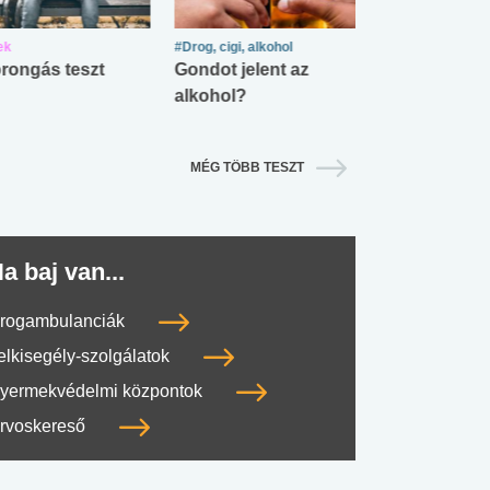
ek
#Drog, cigi, alkohol
#Zöldövezet
rongás teszt
Gondot jelent az
Mekkora az ö
alkohol?
lábnyomod?
MÉG TÖBB TESZT
a baj van...
rogambulanciák
elkisegély-szolgálatok
yermekvédelmi központok
rvoskereső