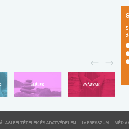
S
d
K
#LÉLEK
#VÁGYAK
ÁLÁSI FELTÉTELEK ÉS ADATVÉDELEM
IMPRESSZUM
MÉDIA