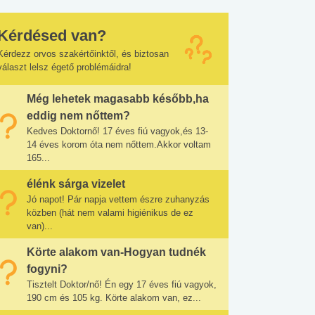
Kérdésed van?
Kérdezz orvos szakértőinktől, és biztosan
választ lelsz égető problémáidra!
Még lehetek magasabb később,ha
eddig nem nőttem?
Kedves Doktornő! 17 éves fiú vagyok,és 13-
14 éves korom óta nem nőttem.Akkor voltam
165...
élénk sárga vizelet
Jó napot! Pár napja vettem észre zuhanyzás
közben (hát nem valami higiénikus de ez
van)...
Körte alakom van-Hogyan tudnék
fogyni?
Tisztelt Doktor/nő! Én egy 17 éves fiú vagyok,
190 cm és 105 kg. Körte alakom van, ez...