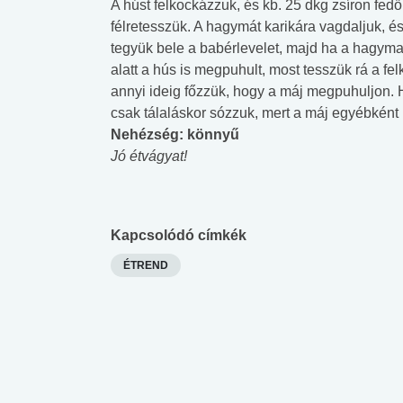
A húst felkockázzuk, és kb. 25 dkg zsíron fedő 
félretesszük. A hagymát karikára vagdaljuk, és
tegyük bele a babérlevelet, majd ha a hagyma 
alatt a hús is megpuhult, most tesszük rá a fe
annyi ideig főzzük, hogy a máj megpuhuljon. H
csak tálaláskor sózzuk, mert a máj egyébkén
Nehézség: könnyű
Jó étvágyat!
Kapcsolódó címkék
ÉTREND