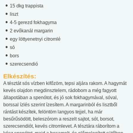
15 dkg trappista
liszt
4-5 gerezd fokhagyma
2 evőkanál margarin
egy löttyenetnyi citromlé
só
bors
szerecsendió
Elkészítés:
A tésztát sós vízben kifőzöm, tepsi aljára rakom. A hagymát
kevés olajdon megdinsztelem, rádobom a még fagyott
állapotában a spenótot, és jó sok fokhagymával, sóval,
borssal ízlés szerint ízesítem. A margarinból és lisztből
rántást készítek, felöntöm langyos tejjel, ha már
besűrűsödött, beleszórom a reszelt sajtot, sót, borsot,
szerecsendiót, kevés citromlevet. A tésztára ráborítom a