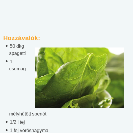
Hozzávalók:
50 dkg
spagetti
1
csomag
mélyhűtött spenót
1/2 l tej
1 fej vöröshagyma