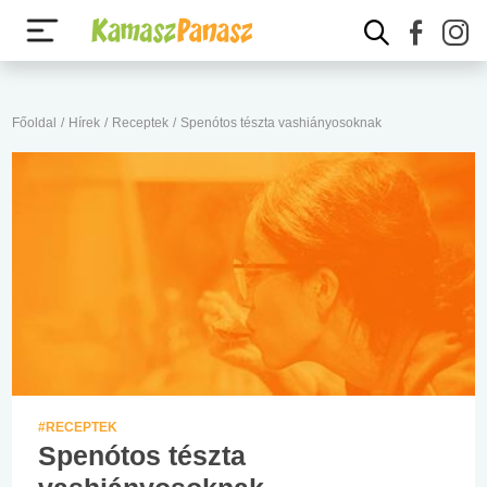
Főoldal
/
Hírek
/
Receptek
/
Spenótos tészta vashiányosoknak
#RECEPTEK
Spenótos tészta