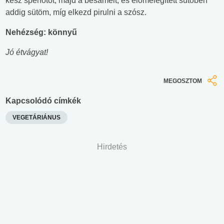
kész spenótot, majd a besamelt, és előmelegített sütőben
addig sütöm, míg elkezd pirulni a szósz.
Nehézség: könnyű
Jó étvágyat!
MEGOSZTOM
Kapcsolódó címkék
VEGETÁRIÁNUS
Hirdetés