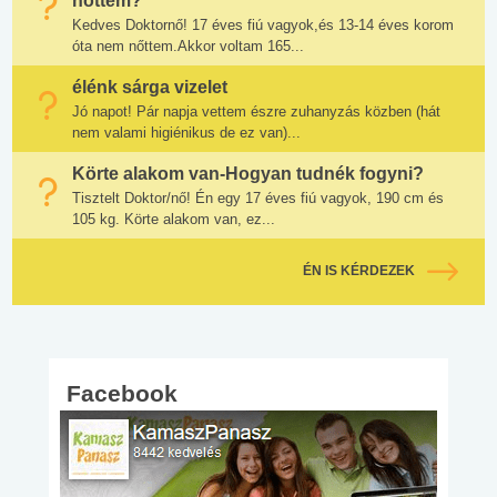
nőttem?
Kedves Doktornő! 17 éves fiú vagyok,és 13-14 éves korom
óta nem nőttem.Akkor voltam 165...
élénk sárga vizelet
Jó napot! Pár napja vettem észre zuhanyzás közben (hát
nem valami higiénikus de ez van)...
Körte alakom van-Hogyan tudnék fogyni?
Tisztelt Doktor/nő! Én egy 17 éves fiú vagyok, 190 cm és
105 kg. Körte alakom van, ez...
ÉN IS KÉRDEZEK
Facebook