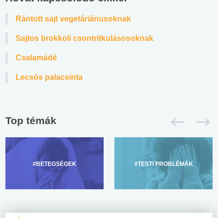
Rántott sajt vegetáriánusoknak
Sajtos brokkoli csontritkulásosoknak
Csalamádé
Lecsós palacsinta
Top témák
#BETEGSÉGEK
#TESTI PROBLÉMÁK