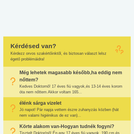
Kérdésed van?
Kérdezz orvos szakértőinktől, és biztosan választ lelsz
égető problémáidra!
Még lehetek magasabb később,ha eddig nem
nőttem?
Kedves Doktornő! 17 éves fiú vagyok,és 13-14 éves korom
óta nem nőttem.Akkor voltam 165...
élénk sárga vizelet
Jó napot! Pár napja vettem észre zuhanyzás közben (hát
nem valami higiénikus de ez van)...
Körte alakom van-Hogyan tudnék fogyni?
Tisztelt Doktor/nő! Én egy 17 éves fiú vagyok, 190 cm és