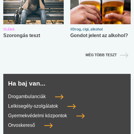
#Lélek
#Drog, cigi, alkohol
Szorongás teszt
Gondot jelent az alkohol?
MÉG TÖBB TESZT
Ha baj van...
Drogambulanciák
Lelkisegély-szolgálatok
Gyermekvédelmi központok
Orvoskereső