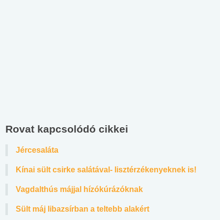
Rovat kapcsolódó cikkei
Jércesaláta
Kínai sült csirke salátával- lisztérzékenyeknek is!
Vagdalthús májjal hízókúrázóknak
Sült máj libazsírban a teltebb alakért