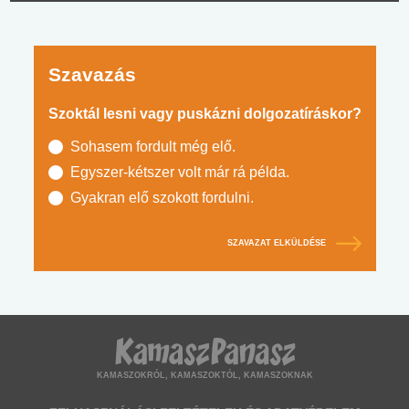
Szavazás
Szoktál lesni vagy puskázni dolgozatíráskor?
Sohasem fordult még elő.
Egyszer-kétszer volt már rá példa.
Gyakran elő szokott fordulni.
SZAVAZAT ELKÜLDÉSE
KAMASZOKRÓL, KAMASZOKTÓL, KAMASZOKNAK