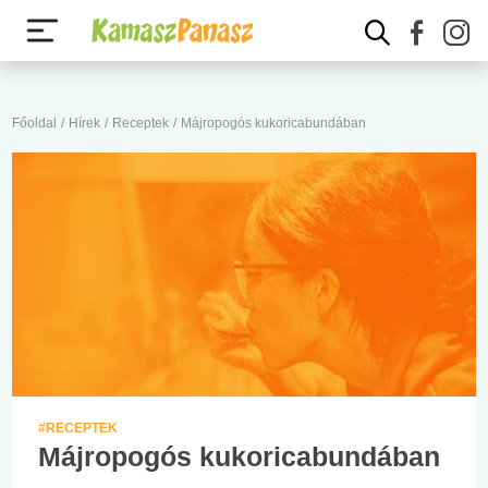
Főoldal
/
Hírek
/
Receptek
/
Májropogós kukoricabundában
#RECEPTEK
Májropogós kukoricabundában