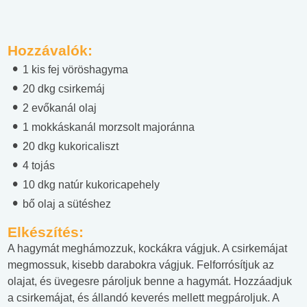
Hozzávalók:
1 kis fej vöröshagyma
20 dkg csirkemáj
2 evőkanál olaj
1 mokkáskanál morzsolt majoránna
20 dkg kukoricaliszt
4 tojás
10 dkg natúr kukoricapehely
bő olaj a sütéshez
Elkészítés:
A hagymát meghámozzuk, kockákra vágjuk. A csirkemájat
megmossuk, kisebb darabokra vágjuk. Felforrósítjuk az
olajat, és üvegesre pároljuk benne a hagymát. Hozzáadjuk
a csirkemájat, és állandó keverés mellett megpároljuk. A