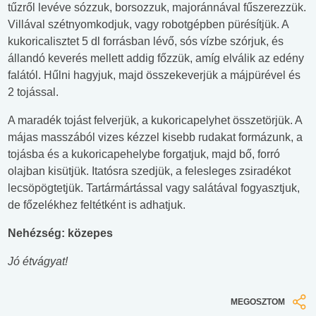
tűzről levéve sózzuk, borsozzuk, majoránnával fűszerezzük.
Villával szétnyomkodjuk, vagy robotgépben pürésítjük. A
kukoricalisztet 5 dl forrásban lévő, sós vízbe szórjuk, és
állandó keverés mellett addig főzzük, amíg elválik az edény
falától. Hűlni hagyjuk, majd összekeverjük a májpürével és
2 tojással.
A maradék tojást felverjük, a kukoricapelyhet összetörjük. A
májas masszából vizes kézzel kisebb rudakat formázunk, a
tojásba és a kukoricapehelybe forgatjuk, majd bő, forró
olajban kisütjük. Itatósra szedjük, a felesleges zsiradékot
lecsöpögtetjük. Tartármártással vagy salátával fogyasztjuk,
de főzelékhez feltétként is adhatjuk.
Nehézség: közepes
Jó étvágyat!
MEGOSZTOM