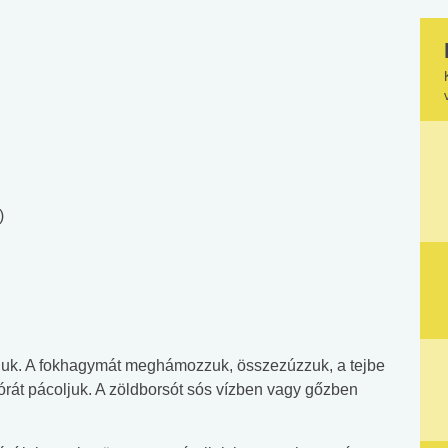
)
uk. A fokhagymát meghámozzuk, összezúzzuk, a tejbe
órát pácoljuk. A zöldborsót sós vízben vagy gőzben