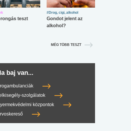
ek
#Drog, cigi, alkohol
#Zöldövezet
rongás teszt
Gondot jelent az
Mekkora az ö
alkohol?
lábnyomod?
MÉG TÖBB TESZT
a baj van...
rogambulanciák
elkisegély-szolgálatok
yermekvédelmi központok
rvoskereső