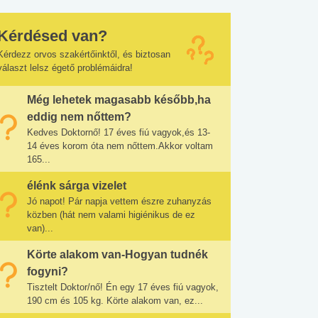
Kérdésed van?
Kérdezz orvos szakértőinktől, és biztosan
választ lelsz égető problémáidra!
Még lehetek magasabb később,ha
eddig nem nőttem?
Kedves Doktornő! 17 éves fiú vagyok,és 13-
14 éves korom óta nem nőttem.Akkor voltam
165...
élénk sárga vizelet
Jó napot! Pár napja vettem észre zuhanyzás
közben (hát nem valami higiénikus de ez
van)...
Körte alakom van-Hogyan tudnék
fogyni?
Tisztelt Doktor/nő! Én egy 17 éves fiú vagyok,
190 cm és 105 kg. Körte alakom van, ez...