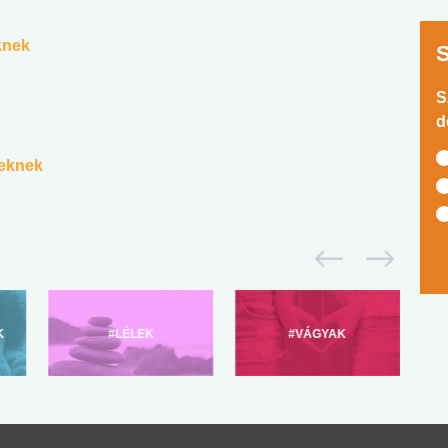
knek
S
d
yeknek
K
#LÉLEK
#VÁGYAK