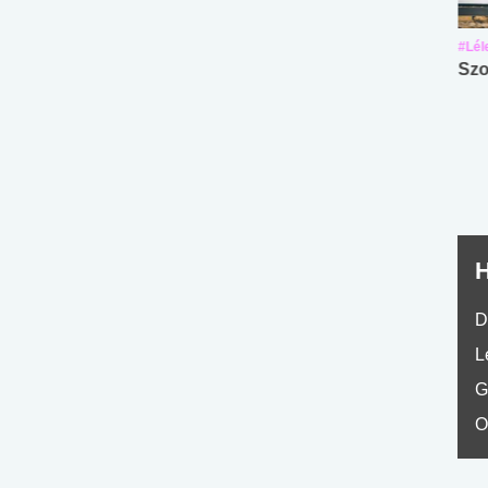
#Suli, munka
#Suli, munka
#Lél
Angol középfokú
Internet-függőség
Szo
nyelvvizsga teszt -
teszt
No.42
H
D
L
G
O