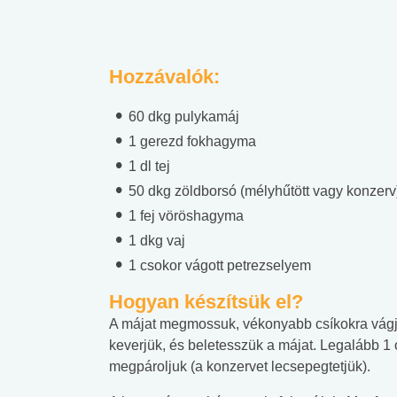
Hozzávalók:
60 dkg pulykamáj
1 gerezd fokhagyma
1 dl tej
50 dkg zöldborsó (mélyhűtött vagy konzerv
1 fej vöröshagyma
1 dkg vaj
1 csokor vágott petrezselyem
Hogyan készítsük el?
A májat megmossuk, vékonyabb csíkokra vágj
keverjük, és beletesszük a májat. Legalább 1 
megpároljuk (a konzervet lecsepegtetjük).