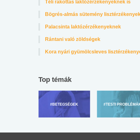
Téli rakottas laktózérzékenyeknek is
Bögrés-almás sütemény lisztérzékenye
Palacsinta laktózérzékenyeknek
Rántani való zöldségek
Kora nyári gyümölcsleves lisztérzéken
Top témák
ZÜLŐKNEK
#BETEGSÉGEK
#TESTI PROBLÉMÁ