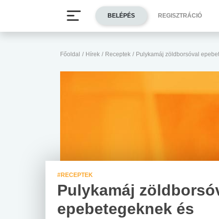
BELÉPÉS
REGISZTRÁCIÓ
Főoldal
/
Hírek
/
Receptek
/
Pulykamáj zöldborsóval epebe
#RECEPTEK
Pulykamáj zöldborsó
epebetegeknek és