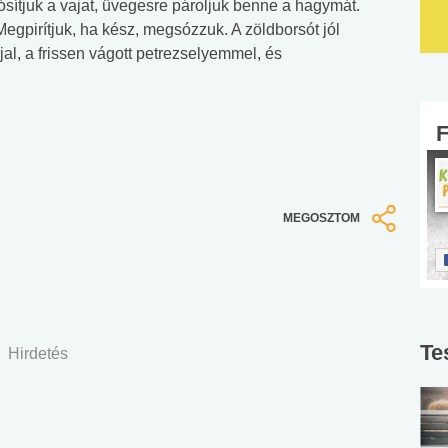
sítjuk a vajat, üvegesre pároljuk benne a hagymát.
egpirítjuk, ha kész, megsózzuk. A zöldborsót jól
al, a frissen vágott petrezselyemmel, és
MEGOSZTOM
Te
Hirdetés