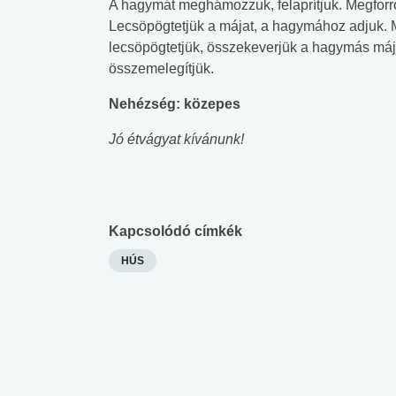
A hagymát meghámozzuk, felaprítjuk. Megforró
Lecsöpögtetjük a májat, a hagymához adjuk. M
lecsöpögtetjük, összekeverjük a hagymás májj
összemelegítjük.
Nehézség: közepes
Jó étvágyat kívánunk!
Kapcsolódó címkék
HÚS