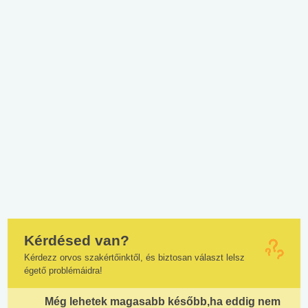
Kérdésed van?
Kérdezz orvos szakértőinktől, és biztosan választ lelsz
égető problémáidra!
Még lehetek magasabb később,ha eddig nem