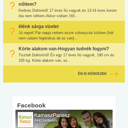
nőttem?
Kedves Doktornő! 17 éves fiú vagyok,és 13-14 éves korom
óta nem nőttem.Akkor voltam 165...
élénk sárga vizelet
Jó napot! Pár napja vettem észre zuhanyzás közben (hát
nem valami higiénikus de ez van)...
Körte alakom van-Hogyan tudnék fogyni?
Tisztelt Doktor/nő! Én egy 17 éves fiú vagyok, 190 cm és
105 kg. Körte alakom van, ez...
ÉN IS KÉRDEZEK
Facebook