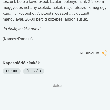
teszünk bele a keverékből. Ezután belenyomunk 2-3 szem
meggyet és néhány csokidarabkát, majd ráteszünk még egy
kanálnyi keveréket. A tetejét megszórhatjuk vágott
mandulával. 20-30 percig közepes lángon sütjük.
Jó étvágyat kívánunk!
(KamaszPanasz)
MEGOSZTOM
Kapcsolódó címkék
CUKOR
ÉDESSÉG
Hirdetés