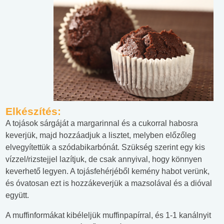
Elkészítés:
A tojások sárgáját a margarinnal és a cukorral habosra
keverjük, majd hozzáadjuk a lisztet, melyben előzőleg
elvegyítettük a szódabikarbónát. Szükség szerint egy kis
vízzel/rizstejjel lazítjuk, de csak annyival, hogy könnyen
keverhető legyen. A tojásfehérjéből kemény habot verünk,
és óvatosan ezt is hozzákeverjük a mazsolával és a dióval
együtt.
A muffinformákat kibéleljük muffinpapírral, és 1-1 kanálnyit