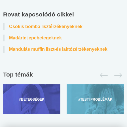
Rovat kapcsolódó cikkei
Csokis bomba lisztérzékenyeknek
Madártej epebetegeknek
Mandulás muffin liszt-és laktózérzékenyeknek
Top témák
#BETEGSÉGEK
#TESTI PROBLÉMÁK