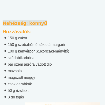
Nehézség: könnyű
Hozzávalók:
150 g cukor
150 g szobahőmérsékletű margarin
100 g kenyérpor (kukoricakeményítő)
szódabikarbóna
pár szem apróra vágott dió
mazsola
magozott meggy
csokidarabkák
50 g rizsliszt
3 db tojás