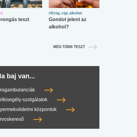
ek
#Drog, cigi, alkohol
#Zöldövezet
rongás teszt
Gondot jelent az
Mekkora az ö
alkohol?
lábnyomod?
MÉG TÖBB TESZT
a baj van...
rogambulanciák
elkisegély-szolgálatok
yermekvédelmi központok
rvoskereső