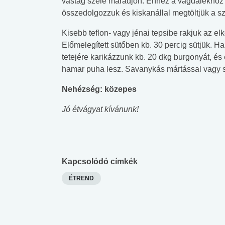
vastag széle maradjon. Ehhez a vagdalékhoz kev
összedolgozzuk és kiskanállal megtöltjük a sz
Kisebb teflon- vagy jénai tepsibe rakjuk az elk
Előmelegített sütőben kb. 30 percig sütjük. H
tetejére karikázzunk kb. 20 dkg burgonyát, és
hamar puha lesz. Savanykás mártással vagy s
Nehézség: közepes
Jó étvágyat kívánunk!
Kapcsolódó címkék
ÉTREND