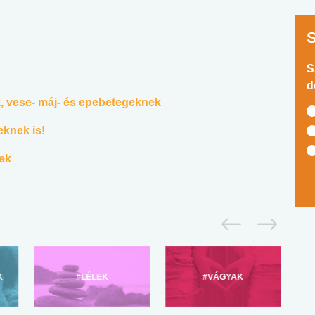
S
d
 vese- máj- és epebetegeknek
eknek is!
ek
K
#LÉLEK
#VÁGYAK