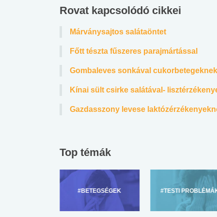
Rovat kapcsolódó cikkei
Márványsajtos salátaöntet
Főtt tészta fűszeres parajmártással
Gombaleves sonkával cukorbetegeknek,
Kínai sült csirke salátával- lisztérzékeny
Gazdasszony levese laktózérzékenyekn
Top témák
ZÜLŐKNEK
#BETEGSÉGEK
#TESTI PROBLÉMÁ