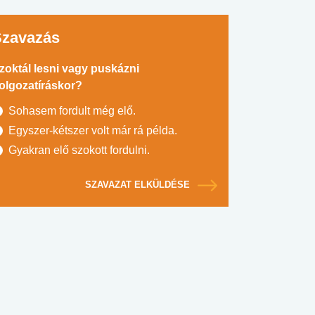
Szavazás
zoktál lesni vagy puskázni
olgozatíráskor?
Sohasem fordult még elő.
Egyszer-kétszer volt már rá példa.
Gyakran elő szokott fordulni.
SZAVAZAT ELKÜLDÉSE
#SULI, MUNKA
#DROG, CIGI, ALKOHOL
#TÁPLÁLK