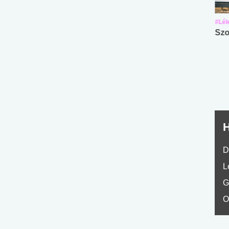
#Suli, munka
#Suli, munka
#Lél
Angol középfokú
Internet-függőség
Szo
nyelvvizsga teszt -
teszt
No.42
H
D
L
G
O