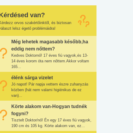
Kérdésed van?
Kérdezz orvos szakértőinktől, és biztosan
választ lelsz égető problémáidra!
Még lehetek magasabb később,ha
eddig nem nőttem?
Kedves Doktornő! 17 éves fiú vagyok,és 13-
14 éves korom óta nem nőttem.Akkor voltam
165...
élénk sárga vizelet
Jó napot! Pár napja vettem észre zuhanyzás
közben (hát nem valami higiénikus de ez
van)...
Körte alakom van-Hogyan tudnék
fogyni?
Tisztelt Doktor/nő! Én egy 17 éves fiú vagyok,
190 cm és 105 kg. Körte alakom van, ez...