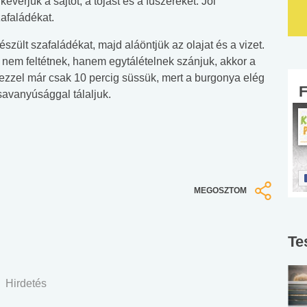
erjük a sajtot, a tojást és a fűszereket. Jól
afaládékat.
észült szafaládékat, majd aláöntjük az olajat és a vizet.
a nem feltétnek, hanem egytálételnek szánjuk, akkor a
 ezzel már csak 10 percig süssük, mert a burgonya elég
avanyúsággal tálaljuk.
MEGOSZTOM
Te
Hirdetés