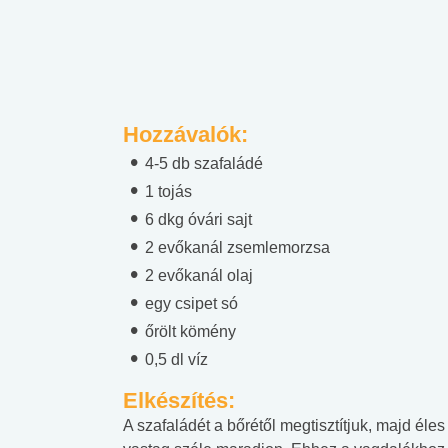
Hozzávalók:
4-5 db szafaládé
1 tojás
6 dkg óvári sajt
2 evőkanál zsemlemorzsa
2 evőkanál olaj
egy csipet só
őrölt kömény
0,5 dl víz
Elkészítés:
A szafaládét a bőrétől megtisztítjuk, majd éle