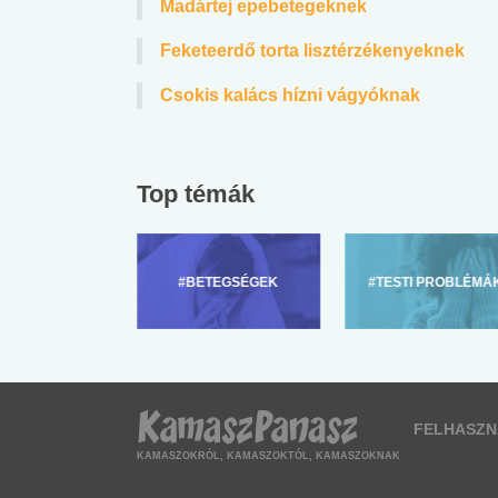
Madártej epebetegeknek
Feketeerdő torta lisztérzékenyeknek
Csokis kalács hízni vágyóknak
Top témák
ZÜLŐKNEK
#BETEGSÉGEK
#TESTI PROBLÉMÁ
FELHASZN
KAMASZOKRÓL, KAMASZOKTÓL, KAMASZOKNAK