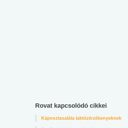
 alkohol
#Zöldövezet
#Betegségek
lent az
Mekkora az ökológiai
Elsősegély
lábnyomod?
tudásteszt
Rovat kapcsolódó cikkei
Káposztasaláta laktózérzékenyeknek