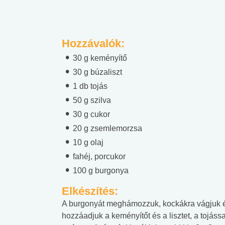
Hozzávalók:
30 g keményítő
30 g búzaliszt
1 db tojás
50 g szilva
30 g cukor
20 g zsemlemorzsa
10 g olaj
fahéj, porcukor
100 g burgonya
Elkészítés:
A burgonyát meghámozzuk, kockákra vágjuk és 
hozzáadjuk a keményítőt és a lisztet, a tojáss