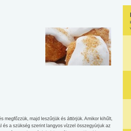
megfőzzük, majd leszűrjük és áttörjük. Amikor kihűlt,
al és a szükség szerint langyos vízzel összegyúrjuk az