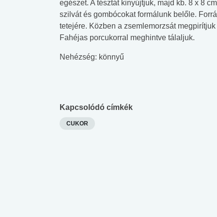
egészet. A tésztát kinyújtjuk, majd kb. 8 x 8
szilvát és gombócokat formálunk belőle. Forr
tetejére. Közben a zsemlemorzsát megpirítjuk 
Fahéjas porcukorral meghintve tálaljuk.
Nehézség: könnyű
Kapcsolódó címkék
CUKOR