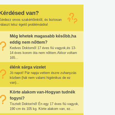
Kérdésed van?
Kérdezz orvos szakértőinktől, és biztosan
választ lelsz égető problémáidra!
Még lehetek magasabb később,ha
eddig nem nőttem?
Kedves Doktornő! 17 éves fiú vagyok,és 13-
14 éves korom óta nem nőttem.Akkor voltam
165...
élénk sárga vizelet
Jó napot! Pár napja vettem észre zuhanyzás
közben (hát nem valami higiénikus de ez
van)...
Körte alakom van-Hogyan tudnék
fogyni?
Tisztelt Doktor/nő! Én egy 17 éves fiú vagyok,
190 cm és 105 kg. Körte alakom van, ez...