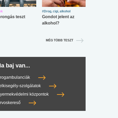
ek
#Drog, cigi, alkohol
#Zöldövezet
rongás teszt
Gondot jelent az
Mekkora az ö
alkohol?
lábnyomod?
MÉG TÖBB TESZT
a baj van...
rogambulanciák
elkisegély-szolgálatok
yermekvédelmi központok
rvoskereső