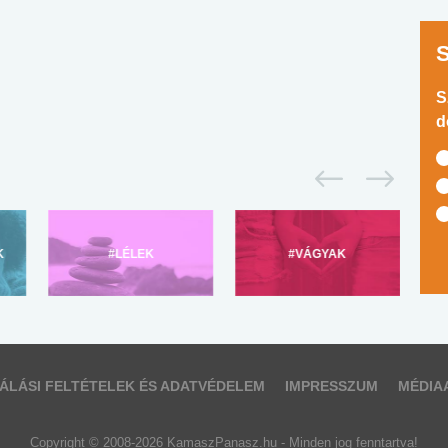
S
d
K
#LÉLEK
#VÁGYAK
ÁLÁSI FELTÉTELEK ÉS ADATVÉDELEM
IMPRESSZUM
MÉDIA
Copyright © 2008-2026 KamaszPanasz.hu - Minden jog fenntartva!