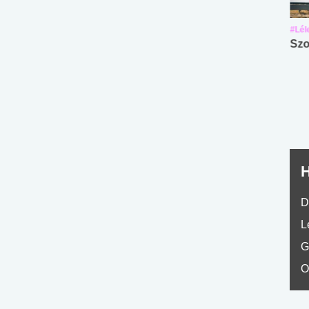
#Suli, munka
#Suli, munka
#Lél
Angol középfokú
Internet-függőség
Szo
nyelvvizsga teszt -
teszt
No.42
H
D
L
G
O