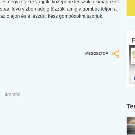
 cm-es négyzetekre vágjuk, közepébe tesszük a kimagozott
ásban lévő vízben addig főzzük, amíg a gombóc feljön a
az olajon és a leszűrt, kész gombócokra szórjuk.
MEGOSZTOM
Hirdetés
Te