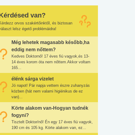
Kérdésed van?
Kérdezz orvos szakértőinktől, és biztosan
választ lelsz égető problémáidra!
Még lehetek magasabb később,ha
eddig nem nőttem?
Kedves Doktornő! 17 éves fiú vagyok,és 13-
14 éves korom óta nem nőttem.Akkor voltam
165...
élénk sárga vizelet
Jó napot! Pár napja vettem észre zuhanyzás
közben (hát nem valami higiénikus de ez
van)...
Körte alakom van-Hogyan tudnék
fogyni?
Tisztelt Doktor/nő! Én egy 17 éves fiú vagyok,
190 cm és 105 kg. Körte alakom van, ez...