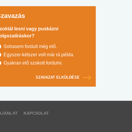
Szavazás
zoktál lesni vagy puskázni
olgozatíráskor?
Sohasem fordult még elő.
Egyszer-kétszer volt már rá példa.
Gyakran elő szokott fordulni.
SZAVAZAT ELKÜLDÉSE
AJÁNLAT
KAPCSOLAT