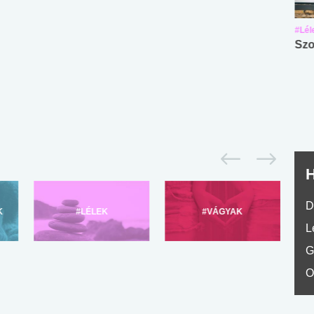
#Suli, munka
#Suli, munka
#Lél
Angol középfokú
Internet-függőség
Szo
nyelvvizsga teszt -
teszt
No.42
H
D
K
#LÉLEK
#VÁGYAK
L
G
O