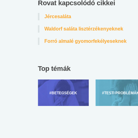
Rovat kapcsolódó cikkei
 alkohol
#Zöldövezet
#Betegségek
Jércesaláta
lent az
Mekkora az ökológiai
Elsősegély
lábnyomod?
tudásteszt
Waldorf saláta lisztérzékenyeknek
Forró almalé gyomorfekélyeseknek
Top témák
ZÜLŐKNEK
#BETEGSÉGEK
#TESTI PROBLÉMÁ