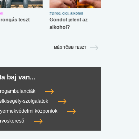
ek
#Drog, cigi, alkohol
#Zöldövezet
rongás teszt
Gondot jelent az
Mekkora az ö
alkohol?
lábnyomod?
MÉG TÖBB TESZT
a baj van...
rogambulanciák
#SULI, MUNKA
#DROG, CIGI, ALKOHOL
#TÁPLÁLK
elkisegély-szolgálatok
yermekvédelmi központok
rvoskereső