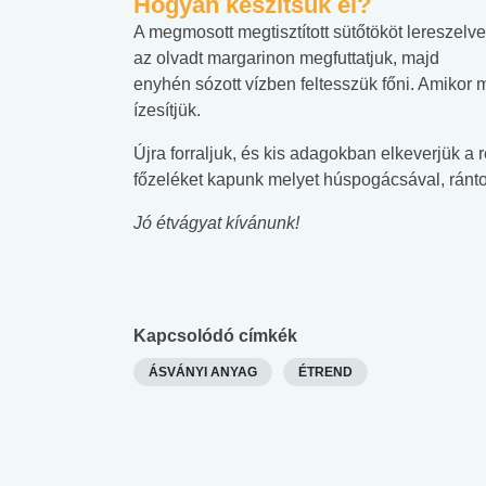
Hogyan készítsük el?
A megmosott megtisztított sütőtököt lereszelve
az olvadt margarinon megfuttatjuk, majd
enyhén sózott vízben feltesszük főni. Amikor m
ízesítjük.
Újra forraljuk, és kis adagokban elkeverjük a 
főzeléket kapunk melyet húspogácsával, rántott 
Jó étvágyat kívánunk!
Kapcsolódó címkék
ÁSVÁNYI ANYAG
ÉTREND