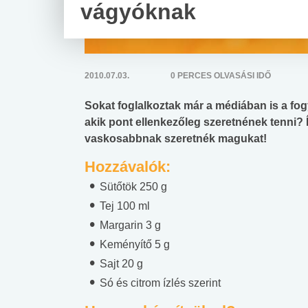
vágyóknak
2010.07.03.
0 PERCES OLVASÁSI IDŐ
Sokat foglalkoztak már a médiában is a fogy
akik pont ellenkezőleg szeretnének tenni? 
vaskosabbnak szeretnék magukat!
Hozzávalók:
Sütőtök 250 g
Tej 100 ml
Margarin 3 g
Keményítő 5 g
Sajt 20 g
Só és citrom ízlés szerint