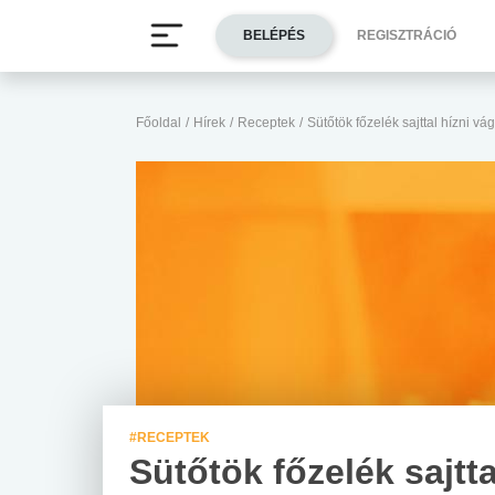
BELÉPÉS
REGISZTRÁCIÓ
Főoldal
/
Hírek
/
Receptek
/
Sütőtök főzelék sajttal hízni v
#RECEPTEK
Sütőtök főzelék sajtta