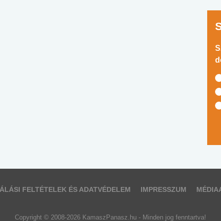
S
d
ÁLÁSI FELTÉTELEK ÉS ADATVÉDELEM
IMPRESSZUM
MÉDIA
Copyright © 2008-2026 KamaszPanasz.hu - Minden jog fenntartva!