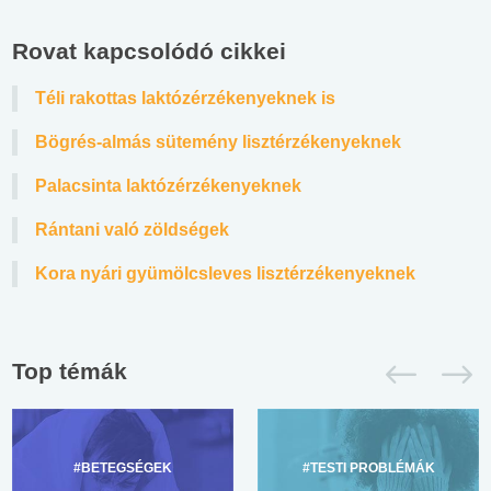
Rovat kapcsolódó cikkei
Téli rakottas laktózérzékenyeknek is
Bögrés-almás sütemény lisztérzékenyeknek
Palacsinta laktózérzékenyeknek
Rántani való zöldségek
Kora nyári gyümölcsleves lisztérzékenyeknek
Top témák
#BETEGSÉGEK
#TESTI PROBLÉMÁK