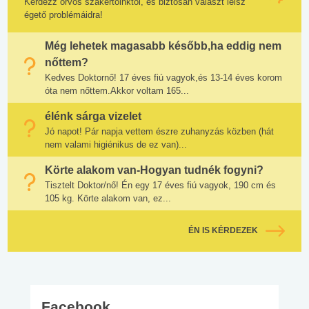
Kérdezz orvos szakértőinktől, és biztosan választ lelsz
égető problémáidra!
Még lehetek magasabb később,ha eddig nem
nőttem?
Kedves Doktornő! 17 éves fiú vagyok,és 13-14 éves korom
óta nem nőttem.Akkor voltam 165...
élénk sárga vizelet
Jó napot! Pár napja vettem észre zuhanyzás közben (hát
nem valami higiénikus de ez van)...
Körte alakom van-Hogyan tudnék fogyni?
Tisztelt Doktor/nő! Én egy 17 éves fiú vagyok, 190 cm és
105 kg. Körte alakom van, ez...
ÉN IS KÉRDEZEK
Facebook