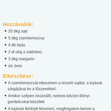
Hozzávalók:
20 dkg sajt
5 dkg zsemlemorzsa
4 db tojás
2 dl olaj a sütéshez
3 dkg margarin
só, bors
Elkészítése:
A zsemlemorzsát elkeverem a reszelt sajttal, a tojások
sárgájával és a fűszerekkel.
Amikor szépen összeállt, nedves kézzel diónyi
gombócokat készítek
A tojások fehérjét felverem, megforgatom benne a