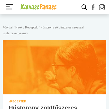
Főoldal
/
Hírek
/
Receptek
/
Hústorony zöldfűszeres szósszal
lisztérzékenyeknek
#RECEPTEK
Hústorony zöldfűszeres