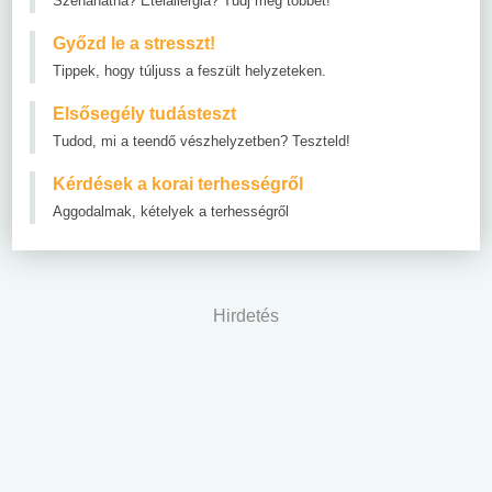
Szénanátha? Ételallergia? Tudj meg többet!
Győzd le a stresszt!
Tippek, hogy túljuss a feszült helyzeteken.
Elsősegély tudásteszt
Tudod, mi a teendő vészhelyzetben? Teszteld!
Kérdések a korai terhességről
Aggodalmak, kételyek a terhességről
Hirdetés