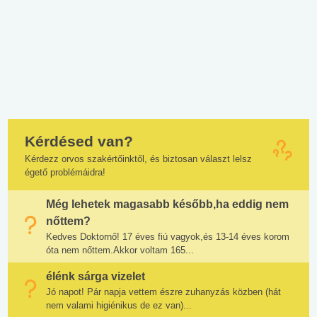
Kérdésed van?
Kérdezz orvos szakértőinktől, és biztosan választ lelsz
égető problémáidra!
Még lehetek magasabb később,ha eddig nem
nőttem?
Kedves Doktornő! 17 éves fiú vagyok,és 13-14 éves korom
óta nem nőttem.Akkor voltam 165...
élénk sárga vizelet
Jó napot! Pár napja vettem észre zuhanyzás közben (hát
nem valami higiénikus de ez van)...