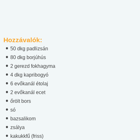
Hozzávalók:
50 dkg padlizsán
80 dkg borjúhús
2 gerezd fokhagyma
4 dkg kapribogyó
6 evőkanál étolaj
2 evőkanál ecet
őrölt bors
só
bazsalikom
zsálya
kakukkfű (friss)