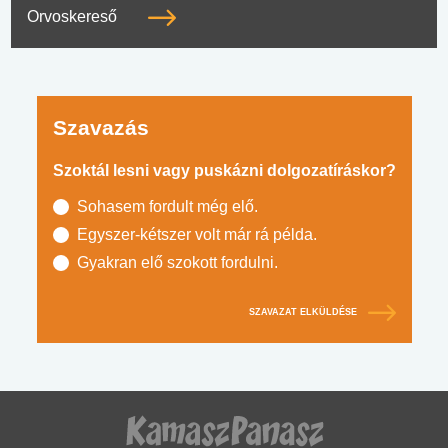
Orvoskereső
Szavazás
Szoktál lesni vagy puskázni dolgozatíráskor?
Sohasem fordult még elő.
Egyszer-kétszer volt már rá példa.
Gyakran elő szokott fordulni.
SZAVAZAT ELKÜLDÉSE