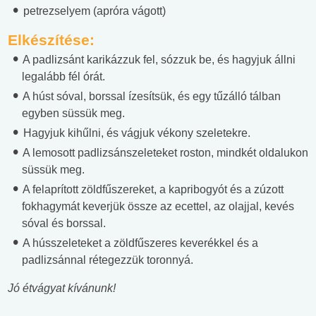
petrezselyem (apróra vágott)
Elkészítése:
A padlizsánt karikázzuk fel, sózzuk be, és hagyjuk állni
legalább fél órát.
A húst sóval, borssal ízesítsük, és egy tűzálló tálban
egyben süssük meg.
Hagyjuk kihűlni, és vágjuk vékony szeletekre.
A lemosott padlizsánszeleteket roston, mindkét oldalukon
süssük meg.
A felaprított zöldfűszereket, a kapribogyót és a zúzott
fokhagymát keverjük össze az ecettel, az olajjal, kevés
sóval és borssal.
A hússzeleteket a zöldfűszeres keverékkel és a
padlizsánnal rétegezzük toronnyá.
Jó étvágyat kívánunk!