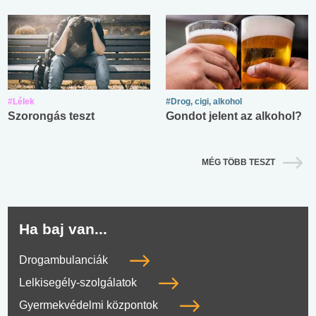
#Lélek
#Drog, cigi, alkohol
Szorongás teszt
Gondot jelent az alkohol?
MÉG TÖBB TESZT
Ha baj van...
Drogambulanciák
Lelkisegély-szolgálatok
Gyermekvédelmi központok