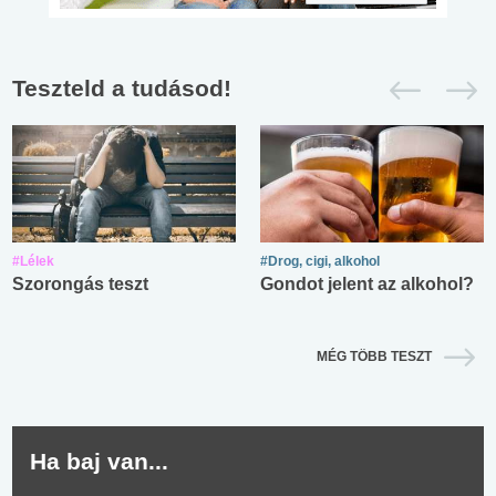
Teszteld a tudásod!
#Lélek
#Drog, cigi, alkohol
Szorongás teszt
Gondot jelent az alkohol?
MÉG TÖBB TESZT
Ha baj van...