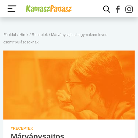
Főoldal
/
Hírek
/
Receptek
/
Márványsajtos hagymakrémleves
csontritkulásosoknak
#RECEPTEK
Márványsajtos