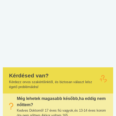
Kérdésed van?
Kérdezz orvos szakértőinktől, és biztosan választ lelsz
égető problémáidra!
Még lehetek magasabb később,ha eddig nem
nőttem?
Kedves Doktornő! 17 éves fiú vagyok,és 13-14 éves korom
óta nem nőttem.Akkor voltam 165...