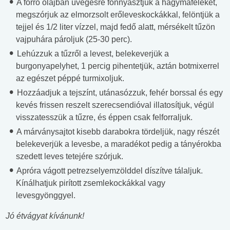
A forró olajban üvegesre fonnyasztjuk a hagymaféléket,
megszórjuk az elmorzsolt erőleveskockákkal, felöntjük a
tejjel és 1/2 liter vízzel, majd fedő alatt, mérsékelt tűzön
vajpuhára pároljuk (25-30 perc).
Lehúzzuk a tűzről a levest, belekeverjük a
burgonyapelyhet, 1 percig pihentetjük, aztán botmixerrel
az egészet péppé turmixoljuk.
Hozzáadjuk a tejszínt, utánasózzuk, fehér borssal és egy
kevés frissen reszelt szerecsendióval illatosítjuk, végül
visszatesszük a tűzre, és éppen csak felforraljuk.
A márványsajtot kisebb darabokra tördeljük, nagy részét
belekeverjük a levesbe, a maradékot pedig a tányérokba
szedett leves tetejére szórjuk.
Apróra vágott petrezselyemzölddel díszítve tálaljuk.
Kínálhatjuk pirított zsemlekockákkal vagy
levesgyönggyel.
Jó étvágyat kívánunk!