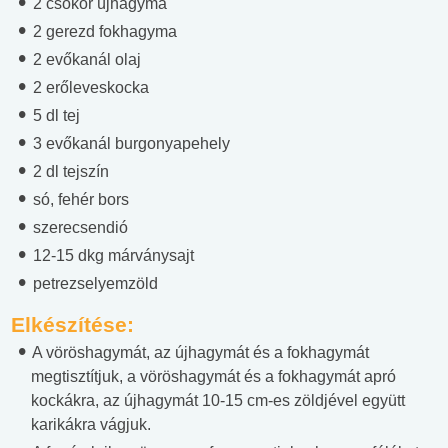
2 csokor újhagyma
2 gerezd fokhagyma
2 evőkanál olaj
2 erőleveskocka
5 dl tej
3 evőkanál burgonyapehely
2 dl tejszín
só, fehér bors
szerecsendió
12-15 dkg márványsajt
petrezselyemzöld
Elkészítése:
A vöröshagymát, az újhagymát és a fokhagymát
megtisztítjuk, a vöröshagymát és a fokhagymát apró
kockákra, az újhagymát 10-15 cm-es zöldjével együtt
karikákra vágjuk.