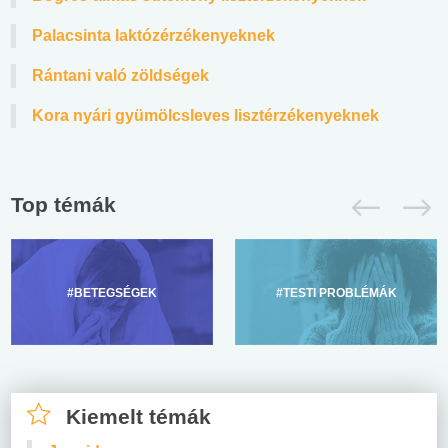
Palacsinta laktózérzékenyeknek
Rántani való zöldségek
Kora nyári gyümölcsleves lisztérzékenyeknek
Top témák
#BETEGSÉGEK
#TESTI PROBLÉMÁK
Kiemelt témák