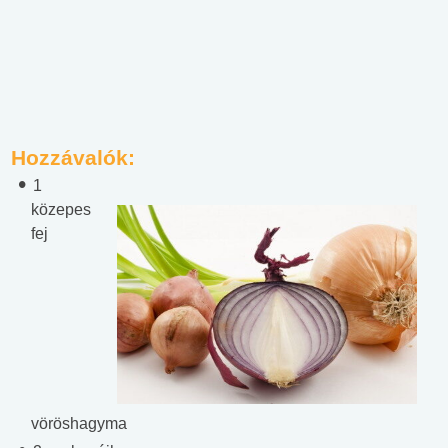
Hozzávalók:
1
közepes
fej
vöröshagyma