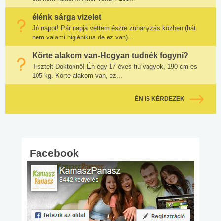
élénk sárga vizelet
Jó napot! Pár napja vettem észre zuhanyzás közben (hát
nem valami higiénikus de ez van)...
Körte alakom van-Hogyan tudnék fogyni?
Tisztelt Doktor/nő! Én egy 17 éves fiú vagyok, 190 cm és
105 kg. Körte alakom van, ez...
ÉN IS KÉRDEZEK
Facebook