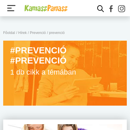
Főoldal
/
Hírek
/
Prevenció
/
prevenció
#PREVENCIÓ
#PREVENCIÓ
1 db cikk a témában