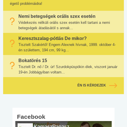
égető problémáidra!
Nemi betegségek orális szex esetén
Védekezés nélküli orális szex esetén kell tartani a nemi
betegségek átadásától s annak...
Keresztszalag-pótlás De mikor?
Tisztelt Szakértő! Engem Alexnek hívnak, 1999. október 4-
én születtem, 194 cm, 99 kg...
Bokatörés 15
Tisztelt Dr. nő / Dr. úr! Szurdokpüspökin élek, viszont január
19-én Jobbágyiban voltam...
ÉN IS KÉRDEZEK
Facebook