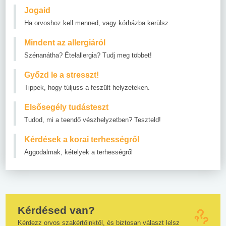
Jogaid
Ha orvoshoz kell menned, vagy kórházba kerülsz
Mindent az allergiáról
Szénanátha? Ételallergia? Tudj meg többet!
Győzd le a stresszt!
Tippek, hogy túljuss a feszült helyzeteken.
Elsősegély tudásteszt
Tudod, mi a teendő vészhelyzetben? Teszteld!
Kérdések a korai terhességről
Aggodalmak, kételyek a terhességről
Kérdésed van?
Kérdezz orvos szakértőinktől, és biztosan választ lelsz