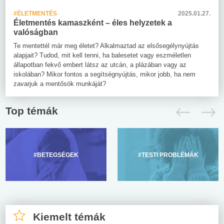
#ÉLETMENTÉS
2025.01.27.
Életmentés kamaszként – éles helyzetek a
valóságban
Te mentettél már meg életet? Alkalmaztad az elsősegélynyújtás
alapjait? Tudod, mit kell tenni, ha balesetet vagy eszméletlen
állapotban fekvő embert látsz az utcán, a plázában vagy az
iskolában? Mikor fontos a segítségnyújtás, mikor jobb, ha nem
zavarjuk a mentősök munkáját?
Top témák
#BETEGSÉGEK
#TESTI PROBLÉMÁK
Kiemelt témák