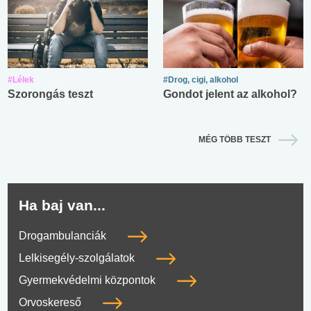
#Lélek
#Drog, cigi, alkohol
Szorongás teszt
Gondot jelent az alkohol?
MÉG TÖBB TESZT
Ha baj van...
Drogambulanciák
Lelkisegély-szolgálatok
Gyermekvédelmi központok
Orvoskereső