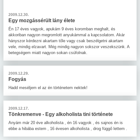
2009.12.30.
Egy mozgássérült lány élete
Én 17 éves vagyok, apukám 9 éves koromban meghalt, és
akkoriban nagyon megromlott anyukámmal a kapcsolatom. Akár
hányszor kérdezni akartam tőle vagy csak beszélgetni akartam
vele, mindig elzavart. Még mindig nagyon sokszor veszekszünk. A
betegségem miatt nagyon sokan csúfolnak.
2009.12.29.
Fogyás
Hadd meséljem el az én történetem nektek!
2009.12.17.
Tönkremenve - Egy alkoholista tini története
Anyám már 20 éve alkoholista , én 16 vagyok , és sajnos én is
ebbe a hibába estem , 16 évesen alkoholista , drog függő lettem .