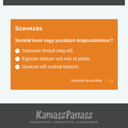
Szavazás
Szoktál lesni vagy puskázni dolgozatíráskor?
Sohasem fordult még elő.
Egyszer-kétszer volt már rá példa.
Gyakran elő szokott fordulni.
SZAVAZAT ELKÜLDÉSE
KAMASZOKRÓL, KAMASZOKTÓL, KAMASZOKNAK