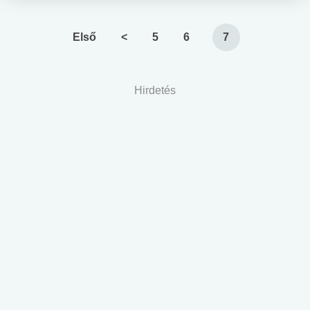
Első
<
5
6
7
Hirdetés