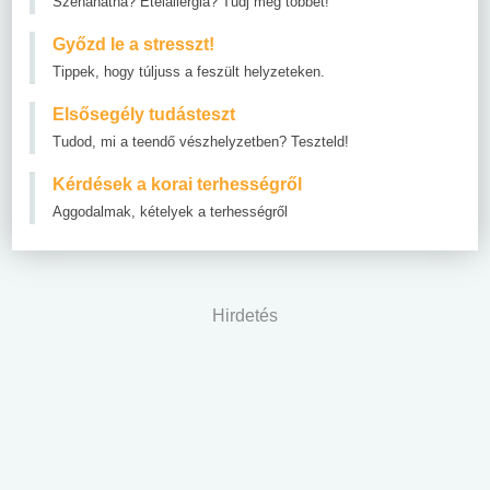
Szénanátha? Ételallergia? Tudj meg többet!
Győzd le a stresszt!
Tippek, hogy túljuss a feszült helyzeteken.
Elsősegély tudásteszt
Tudod, mi a teendő vészhelyzetben? Teszteld!
Kérdések a korai terhességről
Aggodalmak, kételyek a terhességről
Hirdetés