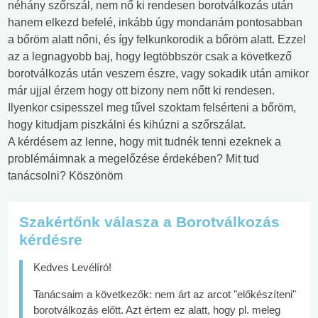
néhány szőrszál, nem nő ki rendesen borotválkozás után
hanem elkezd befelé, inkább úgy mondanám pontosabban
a bőröm alatt nőni, és így felkunkorodik a bőröm alatt. Ezzel
az a legnagyobb baj, hogy legtöbbször csak a következő
borotválkozás után veszem észre, vagy sokadik után amikor
már ujjal érzem hogy ott bizony nem nőtt ki rendesen.
Ilyenkor csipesszel meg tűvel szoktam felsérteni a bőröm,
hogy kitudjam piszkálni és kihúzni a szőrszálat.
A kérdésem az lenne, hogy mit tudnék tenni ezeknek a
problémáimnak a megelőzése érdekében? Mit tud
tanácsolni? Köszönöm
Szakértőnk válasza a Borotválkozás
kérdésre
Kedves Levélíró!
Tanácsaim a következők: nem árt az arcot "előkészíteni"
borotválkozás előtt. Azt értem ez alatt, hogy pl. meleg