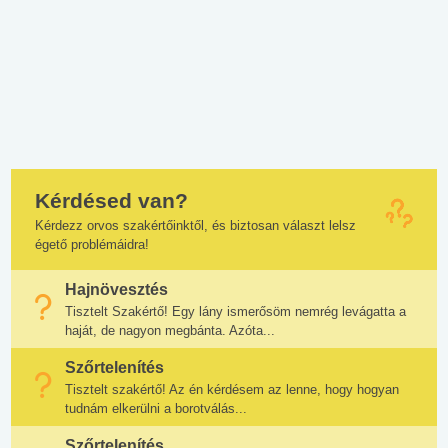
Kérdésed van?
Kérdezz orvos szakértőinktől, és biztosan választ lelsz
égető problémáidra!
Hajnövesztés
Tisztelt Szakértő! Egy lány ismerősöm nemrég levágatta a
haját, de nagyon megbánta. Azóta...
Szőrtelenítés
Tisztelt szakértő! Az én kérdésem az lenne, hogy hogyan
tudnám elkerülni a borotválás...
Szőrtelenítés