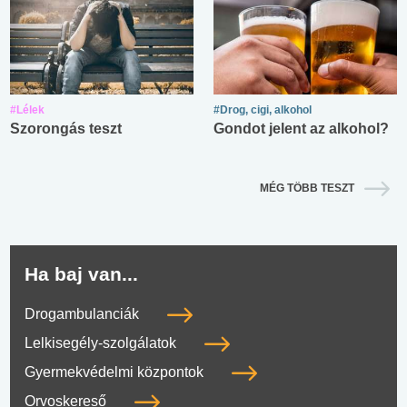
#Lélek
#Drog, cigi, alkohol
Szorongás teszt
Gondot jelent az alkohol?
MÉG TÖBB TESZT
Ha baj van...
Drogambulanciák
Lelkisegély-szolgálatok
Gyermekvédelmi központok
Orvoskereső