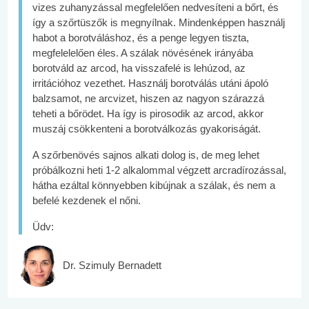
vizes zuhanyzással megfelelően nedvesíteni a bőrt, és
így a szőrtüszők is megnyílnak. Mindenképpen használj
habot a borotváláshoz, és a penge legyen tiszta,
megfelelelően éles. A szálak növésének irányába
borotváld az arcod, ha visszafelé is lehúzod, az
irritációhoz vezethet. Használj borotválás utáni ápoló
balzsamot, ne arcvizet, hiszen az nagyon szárazzá
teheti a bőrödet. Ha így is pirosodik az arcod, akkor
muszáj csökkenteni a borotválkozás gyakoriságát.
A szőrbenövés sajnos alkati dolog is, de meg lehet
próbálkozni heti 1-2 alkalommal végzett arcradírozással,
hátha ezáltal könnyebben kibújnak a szálak, és nem a
befelé kezdenek el nőni.
Üdv:
Dr. Szimuly Bernadett