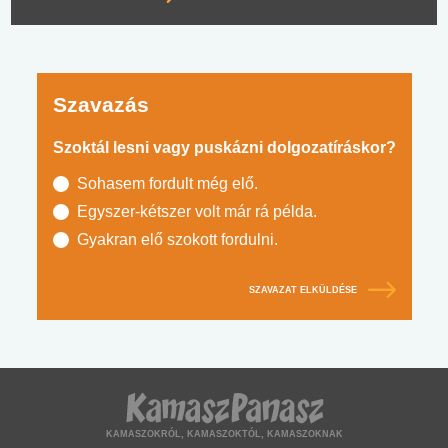
Szavazás
Szoktál lesni vagy puskázni dolgozatíráskor?
Sohasem fordult még elő.
Egyszer-kétszer volt már rá példa.
Gyakran elő szokott fordulni.
SZAVAZAT ELKÜLDÉSE
KAMASZOKRÓL, KAMASZOKTÓL, KAMASZOKNAK