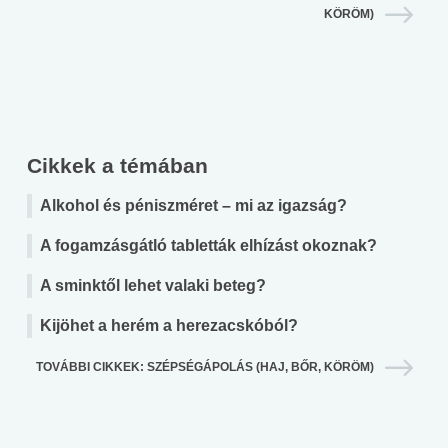
KÖRÖM)
Cikkek a témában
Alkohol és péniszméret – mi az igazság?
A fogamzásgátló tabletták elhízást okoznak?
A sminktől lehet valaki beteg?
Kijöhet a herém a herezacskóból?
TOVÁBBI CIKKEK: SZÉPSÉGÁPOLÁS (HAJ, BŐR, KÖRÖM)