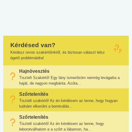
Kérdésed van?
Kérdezz orvos szakértőinktől, és biztosan választ lelsz
égető problémáidra!
Hajnövesztés
Tisztelt Szakértő! Egy lány ismerősöm nemrég levágatta a
haját, de nagyon megbánta. Azóta...
Szőrtelenítés
Tisztelt szakértő! Az én kérdésem az lenne, hogy hogyan
tudnám elkerülni a borotválás...
Szőrtelenítés
Tisztelt szakértő! Az én kérdésem az lenne, hogy
leborotválhatom e a szőrt a lábamon, ha...