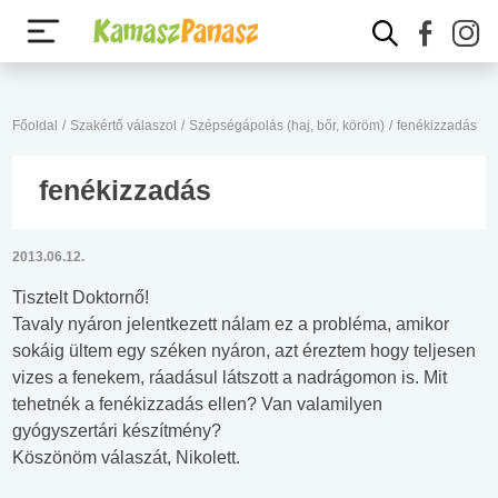
Főoldal
/
Szakértő válaszol
/
Szépségápolás (haj, bőr, köröm)
/
fenékizzadás
fenékizzadás
2013.06.12.
Tisztelt Doktornő!
Tavaly nyáron jelentkezett nálam ez a probléma, amikor
sokáig ültem egy széken nyáron, azt éreztem hogy teljesen
vizes a fenekem, ráadásul látszott a nadrágomon is. Mit
tehetnék a fenékizzadás ellen? Van valamilyen
gyógyszertári készítmény?
Köszönöm válaszát, Nikolett.