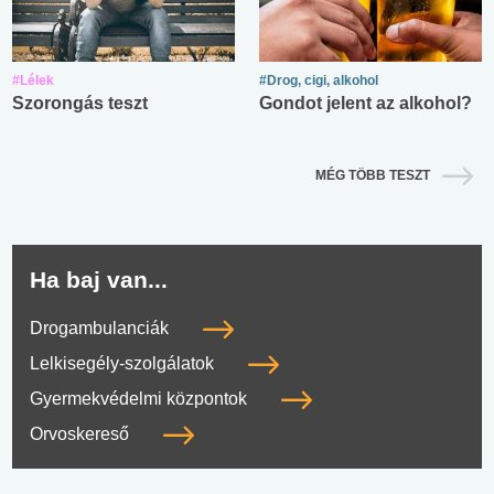
#Lélek
#Drog, cigi, alkohol
Szorongás teszt
Gondot jelent az alkohol?
MÉG TÖBB TESZT
Ha baj van...
Drogambulanciák
Lelkisegély-szolgálatok
Gyermekvédelmi központok
Orvoskereső