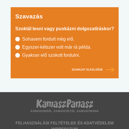
Szavazás
Szoktál lesni vagy puskázni dolgozatíráskor?
Sohasem fordult még elő.
Egyszer-kétszer volt már rá példa.
Gyakran elő szokott fordulni.
SZAVAZAT ELKÜLDÉSE
KAMASZOKRÓL, KAMASZOKTÓL, KAMASZOKNAK
FELHASZNÁLÁSI FELTÉTELEK ÉS ADATVÉDELEM