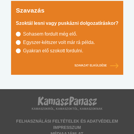
Szavazás
Szoktál lesni vagy puskázni dolgozatíráskor?
Sohasem fordult még elő.
Egyszer-kétszer volt már rá példa.
Gyakran elő szokott fordulni.
SZAVAZAT ELKÜLDÉSE
KAMASZOKRÓL, KAMASZOKTÓL, KAMASZOKNAK
FELHASZNÁLÁSI FELTÉTELEK ÉS ADATVÉDELEM
IMPRESSZUM
MÉDIAAJÁNLAT