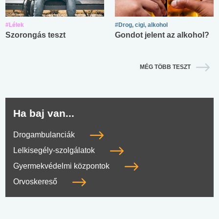
#Lélek
#Drog, cigi, alkohol
Szorongás teszt
Gondot jelent az alkohol?
MÉG TÖBB TESZT
Ha baj van...
Drogambulanciák
Lelkisegély-szolgálatok
Gyermekvédelmi központok
Orvoskereső