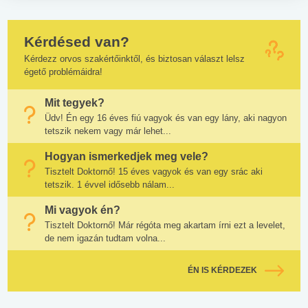
Kérdésed van?
Kérdezz orvos szakértőinktől, és biztosan választ lelsz
égető problémáidra!
Mit tegyek?
Üdv! Én egy 16 éves fiú vagyok és van egy lány, aki nagyon
tetszik nekem vagy már lehet...
Hogyan ismerkedjek meg vele?
Tisztelt Doktornő! 15 éves vagyok és van egy srác aki
tetszik. 1 évvel idősebb nálam...
Mi vagyok én?
Tisztelt Doktornő! Már régóta meg akartam írni ezt a levelet,
de nem igazán tudtam volna...
ÉN IS KÉRDEZEK