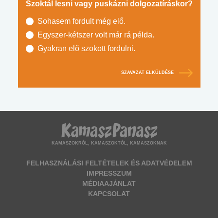
Szoktál lesni vagy puskázni dolgozatíráskor?
Sohasem fordult még elő.
Egyszer-kétszer volt már rá példa.
Gyakran elő szokott fordulni.
SZAVAZAT ELKÜLDÉSE
KAMASZOKRÓL, KAMASZOKTÓL, KAMASZOKNAK
FELHASZNÁLÁSI FELTÉTELEK ÉS ADATVÉDELEM
IMPRESSZUM
MÉDIAAJÁNLAT
KAPCSOLAT