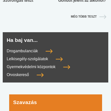
Szorongás teszt
Gondot jelent az alkohol?
MÉG TÖBB TESZT
Ha baj van...
Drogambulanciák
Lelkisegély-szolgálatok
Gyermekvédelmi központok
Orvoskereső
Szavazás