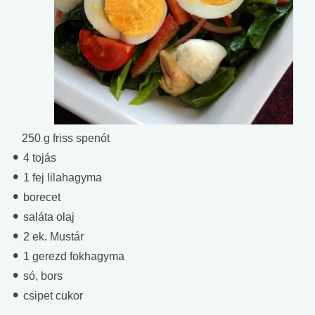
250 g friss spenót
4 tojás
1 fej lilahagyma
borecet
saláta olaj
2 ek. Mustár
1 gerezd fokhagyma
só, bors
csipet cukor