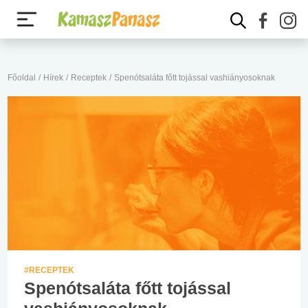
Főoldal
/
Hírek
/
Receptek
/
Spenótsaláta főtt tojással vashiányosoknak
#RECEPTEK
Spenótsaláta főtt tojással