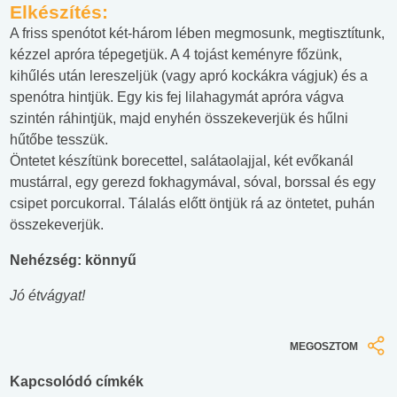
Elkészítés:
A friss spenótot két-három lében megmosunk, megtisztítunk,
kézzel apróra tépegetjük. A 4 tojást keményre főzünk,
kihűlés után lereszeljük (vagy apró kockákra vágjuk) és a
spenótra hintjük. Egy kis fej lilahagymát apróra vágva
szintén ráhintjük, majd enyhén összekeverjük és hűlni
hűtőbe tesszük.
Öntetet készítünk borecettel, salátaolajjal, két evőkanál
mustárral, egy gerezd fokhagymával, sóval, borssal és egy
csipet porcukorral. Tálalás előtt öntjük rá az öntetet, puhán
összekeverjük.
Nehézség: könnyű
Jó étvágyat!
MEGOSZTOM
Kapcsolódó címkék