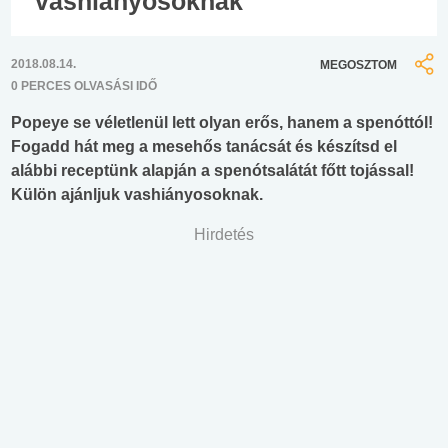
vashiányosoknak
2018.08.14.
MEGOSZTOM
0 PERCES OLVASÁSI IDŐ
Popeye se véletlenül lett olyan erős, hanem a spenóttól!
Fogadd hát meg a mesehős tanácsát és készítsd el
alábbi receptünk alapján a spenótsalátát főtt tojással!
Külön ajánljuk vashiányosoknak.
Hirdetés