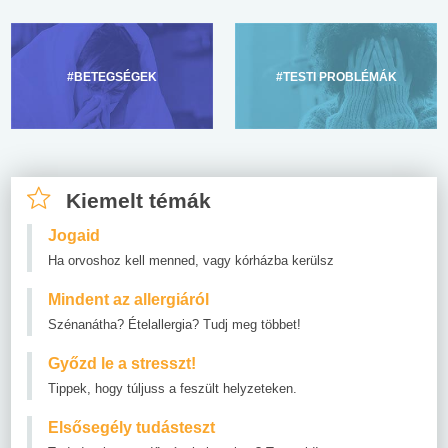
#BETEGSÉGEK
#TESTI PROBLÉMÁK
Kiemelt témák
Jogaid
Ha orvoshoz kell menned, vagy kórházba kerülsz
Mindent az allergiáról
Szénanátha? Ételallergia? Tudj meg többet!
Győzd le a stresszt!
Tippek, hogy túljuss a feszült helyzeteken.
Elsősegély tudásteszt