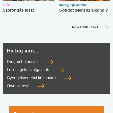
#Lélek
#Drog, cigi, alkohol
Szorongás teszt
Gondot jelent az alkohol?
MÉG TÖBB TESZT
Ha baj van...
Drogambulanciák
Lelkisegély-szolgálatok
Gyermekvédelmi központok
Orvoskereső