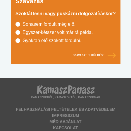
Szavazás
Szoktál lesni vagy puskázni dolgozatíráskor?
Sohasem fordult még elő.
Egyszer-kétszer volt már rá példa.
Gyakran elő szokott fordulni.
SZAVAZAT ELKÜLDÉSE
KAMASZOKRÓL, KAMASZOKTÓL, KAMASZOKNAK
FELHASZNÁLÁSI FELTÉTELEK ÉS ADATVÉDELEM
IMPRESSZUM
MÉDIAAJÁNLAT
KAPCSOLAT