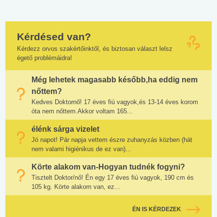
Kérdésed van?
Kérdezz orvos szakértőinktől, és biztosan választ lelsz
égető problémáidra!
Még lehetek magasabb később,ha eddig nem
nőttem?
Kedves Doktornő! 17 éves fiú vagyok,és 13-14 éves korom
óta nem nőttem.Akkor voltam 165...
élénk sárga vizelet
Jó napot! Pár napja vettem észre zuhanyzás közben (hát
nem valami higiénikus de ez van)...
Körte alakom van-Hogyan tudnék fogyni?
Tisztelt Doktor/nő! Én egy 17 éves fiú vagyok, 190 cm és
105 kg. Körte alakom van, ez...
ÉN IS KÉRDEZEK