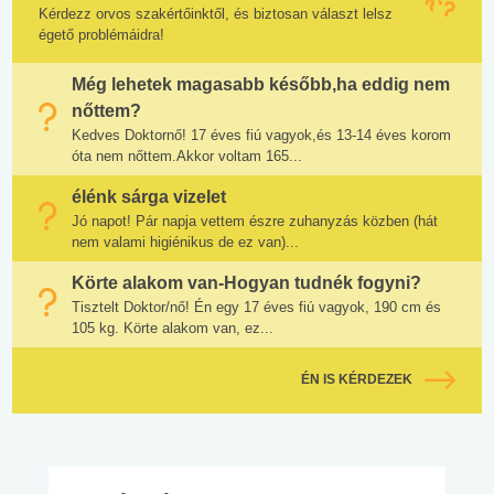
Kérdezz orvos szakértőinktől, és biztosan választ lelsz
égető problémáidra!
Még lehetek magasabb később,ha eddig nem
nőttem?
Kedves Doktornő! 17 éves fiú vagyok,és 13-14 éves korom
óta nem nőttem.Akkor voltam 165...
élénk sárga vizelet
Jó napot! Pár napja vettem észre zuhanyzás közben (hát
nem valami higiénikus de ez van)...
Körte alakom van-Hogyan tudnék fogyni?
Tisztelt Doktor/nő! Én egy 17 éves fiú vagyok, 190 cm és
105 kg. Körte alakom van, ez...
ÉN IS KÉRDEZEK