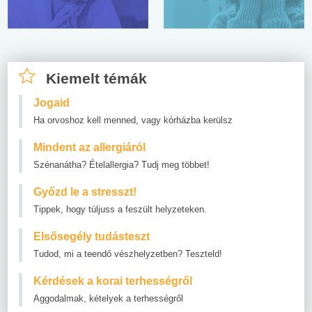
Kiemelt témák
Jogaid
Ha orvoshoz kell menned, vagy kórházba kerülsz
Mindent az allergiáról
Szénanátha? Ételallergia? Tudj meg többet!
Győzd le a stresszt!
Tippek, hogy túljuss a feszült helyzeteken.
Elsősegély tudásteszt
Tudod, mi a teendő vészhelyzetben? Teszteld!
Kérdések a korai terhességről
Aggodalmak, kételyek a terhességről