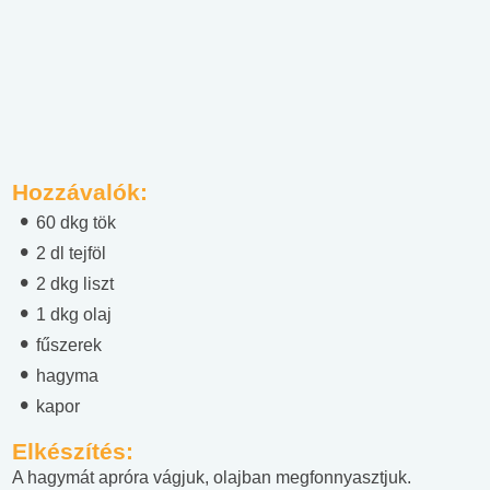
Hozzávalók:
60 dkg tök
2 dl tejföl
2 dkg liszt
1 dkg olaj
fűszerek
hagyma
kapor
Elkészítés:
A hagymát apróra vágjuk, olajban megfonnyasztjuk.