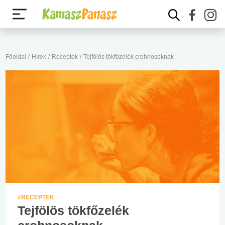
Főoldal
/
Hírek
/
Receptek
/
Tejfölös tökfőzelék crohnosoknak
#RECEPTEK
Tejfölös tökfőzelék