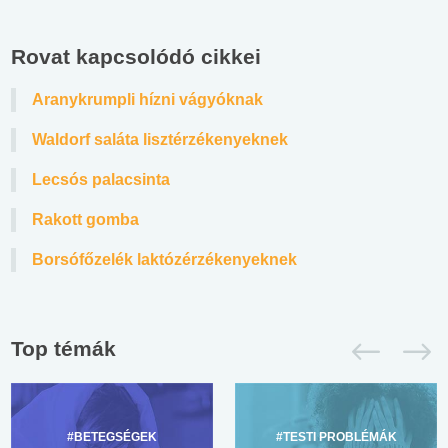
Rovat kapcsolódó cikkei
Aranykrumpli hízni vágyóknak
Waldorf saláta lisztérzékenyeknek
Lecsós palacsinta
Rakott gomba
Borsófőzelék laktózérzékenyeknek
Top témák
#BETEGSÉGEK
#TESTI PROBLÉMÁK